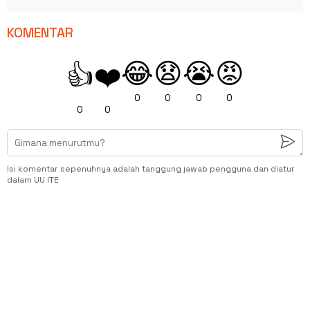
KOMENTAR
😂
😧
😭
😡
👍
❤️
0
0
0
0
0
0
Isi komentar sepenuhnya adalah tanggung jawab pengguna dan diatur
dalam UU ITE