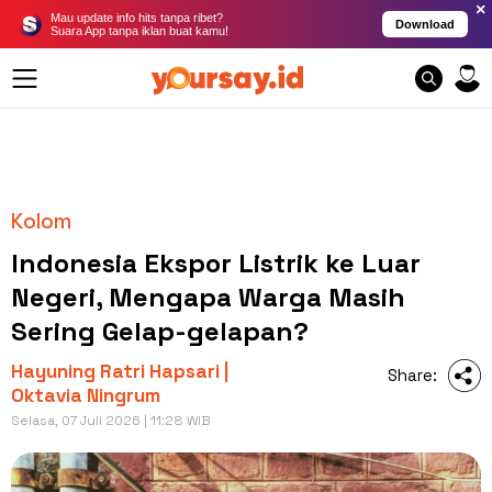
×
Mau update info hits tanpa ribet?
Download
Suara App tanpa iklan buat kamu!
Kolom
Indonesia Ekspor Listrik ke Luar
Negeri, Mengapa Warga Masih
Sering Gelap-gelapan?
Hayuning Ratri Hapsari |
Share:
Oktavia Ningrum
Selasa, 07 Juli 2026 | 11:28 WIB