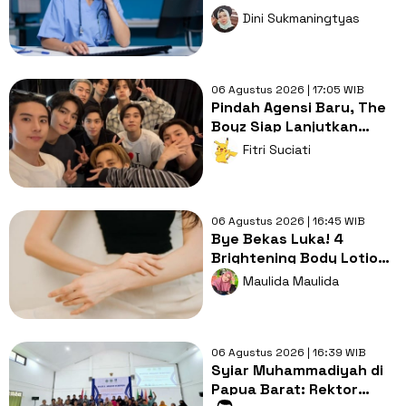
'Burnout' atau
Dini Sukmaningtyas
Bobroknya Sistem
Kesehatan?
06 Agustus 2026 | 17:05 WIB
Pindah Agensi Baru, The
Boyz Siap Lanjutkan
Aktivitas Grup dengan 9
Fitri Suciati
Member
06 Agustus 2026 | 16:45 WIB
Bye Bekas Luka! 4
Brightening Body Lotion
Ini Bikin Kulit Cerah dan
Maulida Maulida
Lembap
06 Agustus 2026 | 16:39 WIB
Syiar Muhammadiyah di
Papua Barat: Rektor