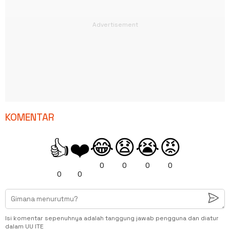
KOMENTAR
😂
😧
😭
😡
👍
❤️
0
0
0
0
0
0
Isi komentar sepenuhnya adalah tanggung jawab pengguna dan diatur
dalam UU ITE