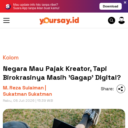
×
Mau update info hits tanpa ribet?
Download
Suara App tanpa iklan buat kamu!
Kolom
Negara Mau Pajak Kreator, Tapi
Birokrasinya Masih 'Gagap' Digital?
M. Reza Sulaiman |
Share:
Sukatman Sukatman
Rabu, 08 Juli 2026 | 15:39 WIB