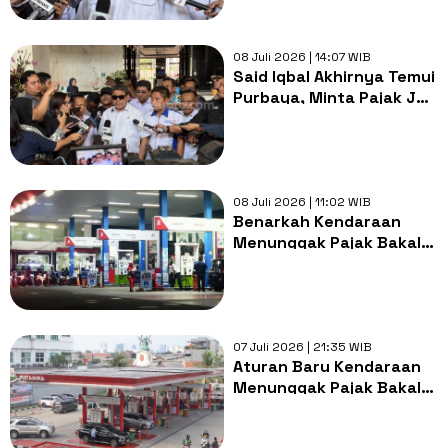
08 Juli 2026 | 14:07 WIB
Said Iqbal Akhirnya Temui
Purbaya, Minta Pajak JHT
hingga THR Dihapus
08 Juli 2026 | 11:02 WIB
Benarkah Kendaraan
Menunggak Pajak Bakal
Dilarang Isi BBM Subsidi
Pertalite?
07 Juli 2026 | 21:35 WIB
Aturan Baru Kendaraan
Menunggak Pajak Bakal
Dilarang Isi BBM Subsidi
Pertalite