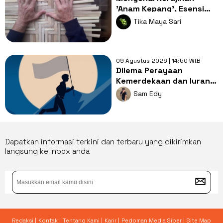
'Anam Kepang', Esensi
Edukatif yang Mati
Tika Maya Sari
Ditelan Zaman
09 Agustus 2026 | 14:50 WIB
Dilema Perayaan
Kemerdekaan dan Iuran
Besar yang
Sam Edy
Memberatkan Warga
Dapatkan informasi terkini dan terbaru yang dikirimkan
langsung ke Inbox anda
Redaksi |
Kontak |
Tentang Kami |
Karir |
Pedoman Media Siber |
Site Map