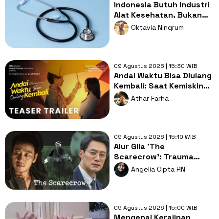
Indonesia Butuh Industri
Alat Kesehatan, Bukan
Sekadar Pasar Impor
Oktavia Ningrum
09 Agustus 2026 | 15:30 WIB
Andai Waktu Bisa Diulang
Kembali: Saat Kemiskinan
Merampas Kebebasan
Athar Farha
Cinta
09 Agustus 2026 | 15:10 WIB
Alur Gila 'The
Scarecrow': Trauma
Lama, Pembunuh
Angelia Cipta RN
Berantai dan Misteri
Gelap
09 Agustus 2026 | 15:00 WIB
Mengenal Kerajinan