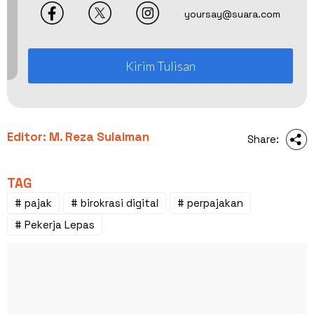
yoursay@suara.com
Kirim Tulisan
Editor: M. Reza Sulaiman
Share:
TAG
# pajak
# birokrasi digital
# perpajakan
# Pekerja Lepas