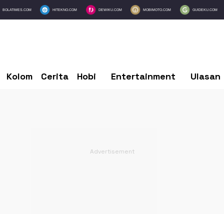
BOLATIMES.COM
HITEKNO.COM
DEWIKU.COM
MOBIMOTO.COM
GUIDEKU.COM
Kolom
Cerita
Hobi
Entertainment
Ulasan