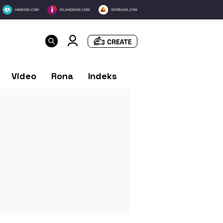
HIMEDIK.COM
IKLANDISINI.COM
SERBADA.COM
Video
Rona
Indeks