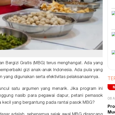
n Bergizi Gratis
(
MBG
) terus menghangat. Ada yang
memperbaiki
gizi
anak-anak Indonesia. Ada pula yang
TE
n yang digunakan serta efektivitas pelaksanaannya.
uncul satu argumen yang menarik. Jika program ini
anggung nasib para pegawai dapur, petani pemasok
06 A
 kecil yang bergantung pada rantai pasok MBG?
Pro
Mud
dasar adalah, sebenarnya sejak awal MBG dirancang