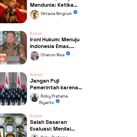
Mendunia: Ketika
Kolaborasi
Oktavia Ningrum
Mengubah Wajah
Kemiren
Kolom
Ironi Hukum: Menuju
Indonesia Emas,
Ternyata Emasnya
Chairun Nisa
Ada di Rumah Febrie!
Kolom
Jangan Puji
Pemerintah karena
Kerja: Mengapa
Rizky Pratama
Publik Begitu Mudah
Riyanto
Terpesona?
Kolom
Salah Sasaran
Evaluasi: Menilai
Program MBG Lewat