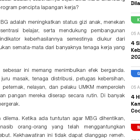
Dil
 program pencipta
lapangan kerja
?
MBG adalah meningkatkan status gizi anak, menekan
nsentrasi belajar, serta mendukung pembangunan
05 A
ndikator keberhasilannya semestinya diukur dari
4 S
bukan semata-mata dari banyaknya tenaga kerja yang
Keb
202
 sebesar ini memang menimbulkan efek berganda.
ru masak, tenaga distribusi, petugas kebersihan,
05 A
ni, peternak, nelayan, dan pelaku UMKM memperoleh
4 H
han pangan mereka diserap secara rutin. Di banyak
Kam
bergerak.
Coc
 dilema. Ketika ada tuntutan agar MBG dihentikan,
nasib orang-orang yang telah menggantungkan
but. Kekhawatiran ini tidak dapat dianggap remeh.