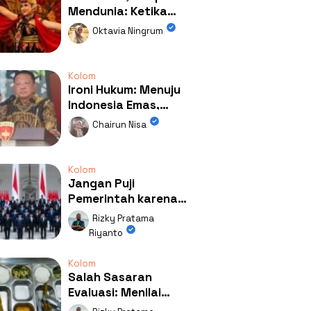
Mendunia: Ketika
Kolaborasi
Oktavia Ningrum
Mengubah Wajah
Kemiren
Kolom
Ironi Hukum: Menuju
Indonesia Emas,
Ternyata Emasnya
Chairun Nisa
Ada di Rumah Febrie!
Kolom
Jangan Puji
Pemerintah karena
Kerja: Mengapa
Rizky Pratama
Publik Begitu Mudah
Riyanto
Terpesona?
Kolom
Salah Sasaran
Evaluasi: Menilai
Program MBG Lewat