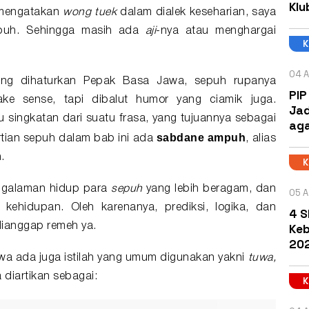
Klu
 mengatakan
wong tuek
dalam dialek keseharian, saya
epuh. Sehingga masih ada
aji
-nya atau menghargai
04 A
ang dihaturkan Pepak Basa Jawa, sepuh rupanya
PIP
ake sense, tapi dibalut humor yang ciamik juga.
Jad
 singkatan dari suatu frasa, yang tujuannya sebagai
aga
sabdane ampuh
rtian sepuh dalam bab ini ada
, alias
.
engalaman hidup para
sepuh
yang lebih beragam, dan
05 A
kehidupan. Oleh karenanya, prediksi, logika, dan
4 S
Keb
ianggap remeh ya.
202
a ada juga istilah yang umum digunakan yakni
tuwa,
a diartikan sebagai: