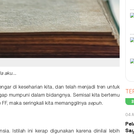
a aku...
ngar di keseharian kita, dan telah menjadi tren untuk
TE
gap mumpuni dalam bidangnya. Semisal kita bertemu
B
 FF, maka seringkali kita memanggilnya
sepuh.
04 A
Pel
Say
nsia. Istilah ini kerap digunakan karena dinilai lebih