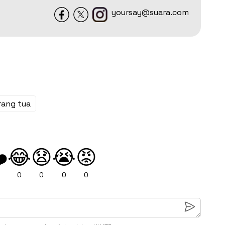
yoursay@suara.com
rang tua
😂
😧
😭
😡
️
0
0
0
0