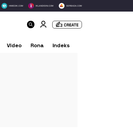
HIMEDIK.COM
IKLANDISINI.COM
SERBADA.COM
Video
Rona
Indeks