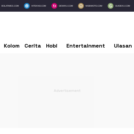
BOLATIMES.COM
HITEKNO.COM
DEWIKU.COM
MOBIMOTO.COM
GUIDEKU.COM
Kolom
Cerita
Hobi
Entertainment
Ulasan