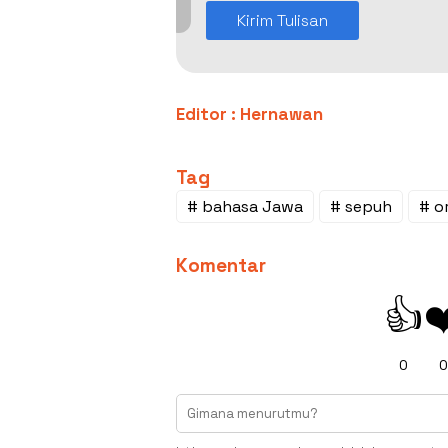
Kirim Tulisan
Editor : Hernawan
Tag
# bahasa Jawa
# sepuh
# o
Komentar
👍
❤
0
0