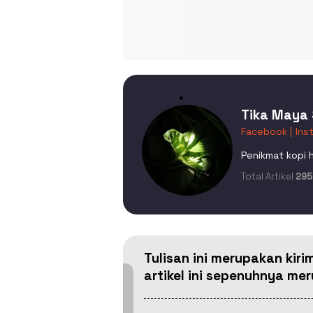
Tika Maya 
Facebook |
Ins
Penikmat kopi h
Total Artikel
295
Tulisan ini merupakan kiri
artikel ini sepenuhnya m