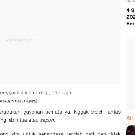
04 A
4 S
202
Ber
rongga
/mulai ompong), dan juga
keluarnya nyawa
).
 merupakan guyonan semata ya. Nggak boleh lantas
AR
ng lebih tua atau
sepuh.
rong kita untuk senantiasa rendah hati dan tidak