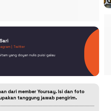
Sari
tagram |
Twitter
itam yang doyan nulis puisi galau
man dari member Yoursay. Isi dan foto
erupakan tanggung jawab pengirim.