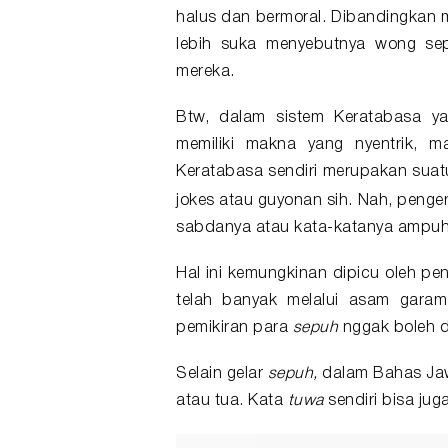
halus dan bermoral. Dibandingkan
lebih suka menyebutnya wong s
mereka.
Btw, dalam sistem Keratabasa y
memiliki makna yang nyentrik, m
Keratabasa sendiri merupakan suatu
jokes atau guyonan sih. Nah, penge
sabdanya atau kata-katanya ampuh
Hal ini kemungkinan dipicu oleh p
telah banyak melalui asam garam 
pemikiran para
sepuh
nggak boleh d
Selain gelar
sepuh,
dalam Bahas Jaw
atau tua. Kata
tuwa
sendiri bisa jug