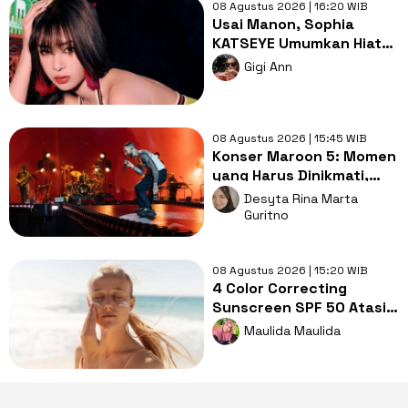
08 Agustus 2026 | 16:20 WIB
Usai Manon, Sophia
KATSEYE Umumkan Hiatus
Grup Demi Kesehatan
Gigi Ann
Mental
08 Agustus 2026 | 15:45 WIB
Konser Maroon 5: Momen
yang Harus Dinikmati,
Jangan Cuma Direkam!
Desyta Rina Marta
Guritno
08 Agustus 2026 | 15:20 WIB
4 Color Correcting
Sunscreen SPF 50 Atasi
Redness & Dark Spot
Maulida Maulida
saat Outdoor!