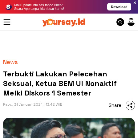
×
Mau update info hits tanpa ribet?
Download
Suara App tanpa iklan buat kamu!
News
Terbukti Lakukan Pelecehan
Seksual, Ketua BEM UI Nonaktif
Melki Diskors 1 Semester
Rabu, 31 Januari 2024 | 13:42 WIB
Share: