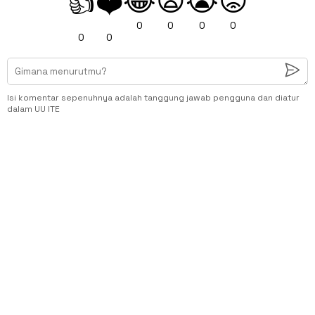
😂
😧
😭
😡
👍
❤️
0
0
0
0
0
0
Isi komentar sepenuhnya adalah tanggung jawab pengguna dan diatur
dalam UU ITE