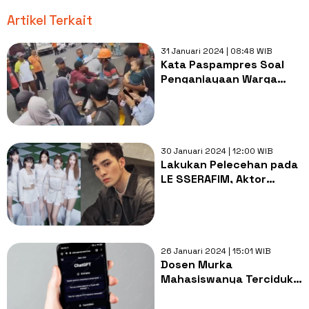
Artikel Terkait
31 Januari 2024 | 08:48 WIB
Kata Paspampres Soal
Penganiayaan Warga
yang Bentangkan
Spanduk Ganjar di Depan
Jokowi
30 Januari 2024 | 12:00 WIB
Lakukan Pelecehan pada
LE SSERAFIM, Aktor
Taiwan Huang Weijin
Minta Maaf
26 Januari 2024 | 15:01 WIB
Dosen Murka
Mahasiswanya Terciduk
Gunakan AI ChatGPT
untuk Jawab Soal Ujian