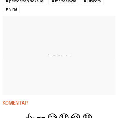
# pelecehan seksual
# mahasiswa
# Diskors
# viral
KOMENTAR