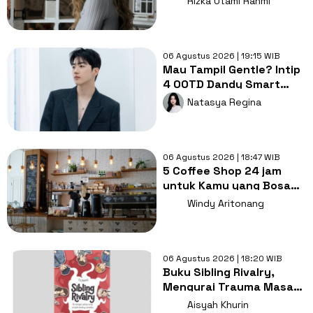
Rizka Utami Rahmi
Tayang
06 Agustus 2026 | 19:15 WIB
Mau Tampil Gentle? Intip
4 OOTD Dandy Smart
Casual ala Kang Hoon
Natasya Regina
06 Agustus 2026 | 18:47 WIB
5 Coffee Shop 24 jam
untuk Kamu yang Bosan
Nugas di Kos
Windy Aritonang
06 Agustus 2026 | 18:20 WIB
Buku Sibling Rivalry,
Mengurai Trauma Masa
Kecil dan Persaingan
Aisyah Khurin