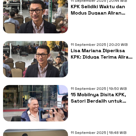
11 September 2025 | 20:44 WIB
KPK Selidiki Waktu dan
Modus Dugaan Aliran
Uang Ridwan Kamil ke
Selebgram Lisa Mariana
11 September 2025 | 20:20 WIB
Lisa Mariana Diperiksa
KPK: Diduga Terima Aliran
Dana Korupsi Bank BJB
dari Ridwan Kamil
11 September 2025 | 19:50 WIB
15 Mobilnya Disita KPK,
Satori Berdalih untuk
Showroom dan Dibeli
Sebelum Jadi Anggota
DPR
11 September 2025 | 18:48 WIB