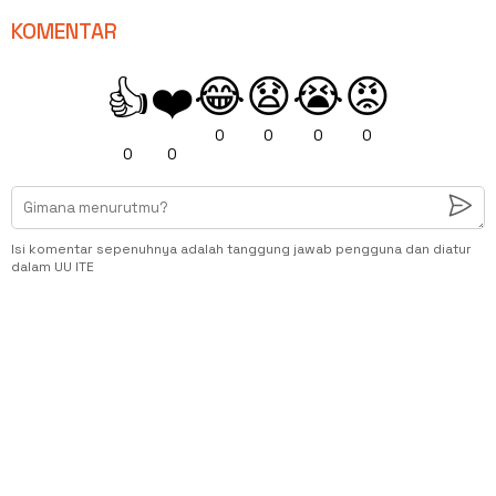
KOMENTAR
😂
😧
😭
😡
👍
❤️
0
0
0
0
0
0
Isi komentar sepenuhnya adalah tanggung jawab pengguna dan diatur
dalam UU ITE