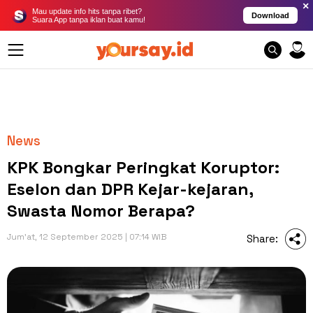
×
Mau update info hits tanpa ribet?
Download
Suara App tanpa iklan buat kamu!
News
KPK Bongkar Peringkat Koruptor:
Eselon dan DPR Kejar-kejaran,
Swasta Nomor Berapa?
Jum'at, 12 September 2025 | 07:14 WIB
Share: