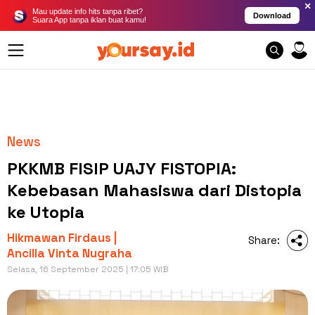
×
Mau update info hits tanpa ribet?
Download
Suara App tanpa iklan buat kamu!
News
PKKMB FISIP UAJY FISTOPIA:
Kebebasan Mahasiswa dari Distopia
ke Utopia
Hikmawan Firdaus |
Share:
Ancilla Vinta Nugraha
Selasa, 16 September 2025 | 17:05 WIB