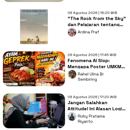
08 Agustus 2026 | 18:20 WIB
"The Rock from the Sky"
dan Pelajaran tentang
Berani Menghadapi
Ardina Praf
Perubahan
08 Agustus 2026 | 17:45 WIB
Fenomena AI Slop:
Mengapa Poster UMKM
Makin Seragam dan Bikin
Rahel Ulina Br
Kita Bosan?
Sembiring
08 Agustus 2026 | 17:20 WIB
Jangan Salahkan
Attitude! Ini Alasan Logis
Kenapa Gen Z Susah Cari
Rizky Pratama
Kerja
Riyanto