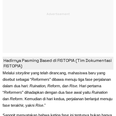
Ruination, Reform, dan Rise
Hadirnya Pasming Based di FISTOPIA (Tim Dokumentasi
FISTOPIA)
Melalui
storyline
yang telah dirancang, mahasiswa baru yang
disebut sebagai “
Reformers
” dibawa menuju tiga fase perjalanan
dalam dua hari:
Ruination, Reform,
dan
Rise
. Hari pertama
“
Reformers
” dihadapkan dengan dua fase awal yaitu
Ruination
dan
Reform
. Kemudian di hari kedua, perjalanan berlanjut menuju
fase terakhir, yakni
Rise
."
Sanggit menyatakan bahwa ketiga fase ini tentunya bukan hanya