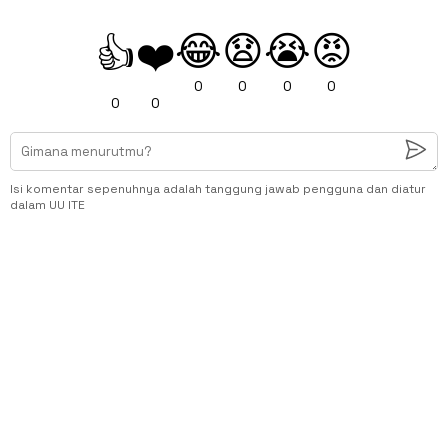
😂
😧
😭
😡
👍
❤️
0
0
0
0
0
0
Isi komentar sepenuhnya adalah tanggung jawab pengguna dan diatur
dalam UU ITE