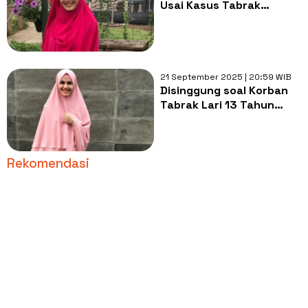
Usai Kasus Tabrak
Larinya Diungkit,
Singgung Surat
Perjanjian dengan
Keluarga
21 September 2025 | 20:59 WIB
Disinggung soal Korban
Tabrak Lari 13 Tahun
Lalu, Nadya Almira
Langsung Hapus
Unggahan Instagram
Rekomendasi