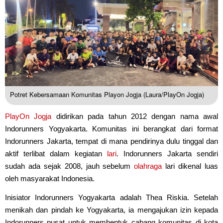
Potret Kebersamaan Komunitas Playon Jogja (Laura/PlayOn Jogja)
PlayOn Jogja
didirikan pada tahun 2012 dengan nama awal
Indorunners Yogyakarta. Komunitas ini berangkat dari format
Indorunners Jakarta, tempat di mana pendirinya dulu tinggal dan
aktif terlibat dalam kegiatan
lari
. Indorunners Jakarta sendiri
sudah ada sejak 2008, jauh sebelum
olahraga
lari dikenal luas
oleh masyarakat Indonesia.
Inisiator Indorunners Yogyakarta adalah Thea Riskia. Setelah
menikah dan pindah ke Yogyakarta, ia mengajukan izin kepada
Indorunners pusat untuk membentuk cabang komunitas di kota