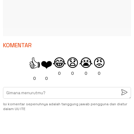
KOMENTAR
😂
😧
😭
😡
👍
❤️
0
0
0
0
0
0
Isi komentar sepenuhnya adalah tanggung jawab pengguna dan diatur
dalam UU ITE