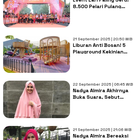
8.500 Pelari Pulang
Happy dengan Goodie
Bag Eksklusif
21 September 2025 | 20:50 WIB
Liburan Anti Bosan! 5
Playground Kekinian
yang Wajib Dikunjungi
Keluarga di Jakarta
22 September 2025 | 06:45 WIB
Nadya Almira Akhirnya
Buka Suara, Sebut
Tudingan Keluarga
Korban Tabrak Lari
Adalah Fitnah
21 September 2025 | 21:06 WIB
Nadya Almira Bereaksi