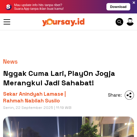
×
Mau update info hits tanpa ribet?
Download
Suara App tanpa iklan buat kamu!
News
Nggak Cuma Lari, PlayOn Jogja
Merangkul Jadi Sahabat!
Sekar Anindyah Lamase |
Share:
Rahmah Nabilah Susilo
Senin, 22 September 2025 | 11:19 WIB