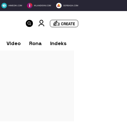
HIMEDIK.COM
IKLANDISINI.COM
SERBADA.COM
Video
Rona
Indeks