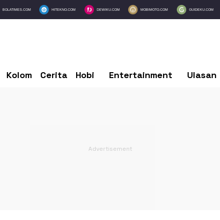
BOLATIMES.COM
HITEKNO.COM
DEWIKU.COM
MOBIMOTO.COM
GUIDEKU.COM
Kolom
Cerita
Hobi
Entertainment
Ulasan