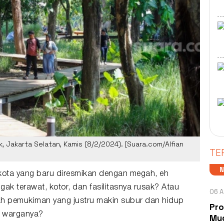
, Jakarta Selatan, Kamis (8/2/2024). [Suara.com/Alfian
TE
ota yang baru diresmikan dengan megah, eh
k terawat, kotor, dan fasilitasnya rusak? Atau
06 A
gah pemukiman yang justru makin subur dan hidup
Pro
a warganya?
Mud