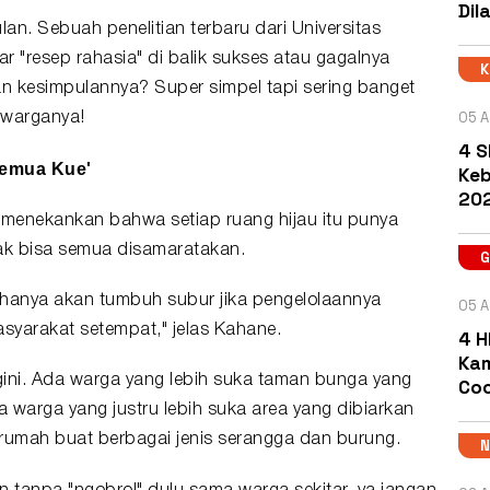
Dil
lan. Sebuah penelitian terbaru dari Universitas
ar "resep rahasia" di balik sukses atau gagalnya
an kesimpulannya? Super simpel tapi sering banget
05 A
 warganya!
4 S
Semua Kue'
Keb
202
, menekankan bahwa setiap ruang hijau itu punya
gak bisa semua disamaratakan.
hanya akan tumbuh subur jika pengelolaannya
05 A
syarakat setempat," jelas Kahane.
4 H
Kam
i. Ada warga yang lebih suka taman bunga yang
Coc
ga warga yang justru lebih suka area yang dibiarkan
adi rumah buat berbagai jenis serangga dan burung.