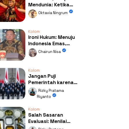
Mendunia: Ketika
Kolaborasi
Oktavia Ningrum
Mengubah Wajah
Kemiren
Kolom
Ironi Hukum: Menuju
Indonesia Emas,
Ternyata Emasnya
Chairun Nisa
Ada di Rumah Febrie!
Kolom
Jangan Puji
Pemerintah karena
Kerja: Mengapa
Rizky Pratama
Publik Begitu Mudah
Riyanto
Terpesona?
Kolom
Salah Sasaran
Evaluasi: Menilai
Program MBG Lewat