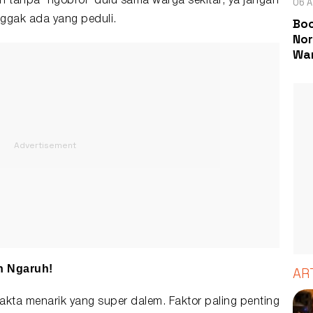
tanpa "ngobrol" dulu sama warga sekitar, ya jangan
06 A
ggak ada yang peduli.
Boc
Nor
Wa
an Ngaruh!
AR
fakta menarik yang super dalem. Faktor paling penting