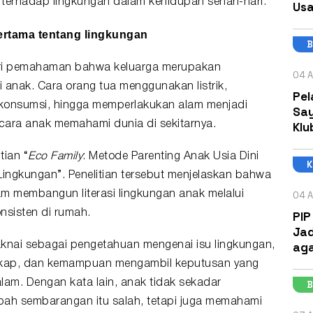
erhadap lingkungan dalam kehidupan sehari-hari.
Usa
ertama tentang lingkungan
B
ri pemahaman bahwa keluarga merupakan
04 A
 anak. Cara orang tua menggunakan listrik,
Pel
konsumsi, hingga memperlakukan alam menjadi
Say
ara anak memahami dunia di sekitarnya.
Klu
tian “
Eco Family
: Metode Parenting Anak Usia Dini
Lingkungan”. Penelitian tersebut menjelaskan bahwa
04 A
am membangun literasi lingkungan anak melalui
nsisten di rumah.
PIP
Jad
aga
maknai sebagai pengetahuan mengenai isu lingkungan,
sikap, dan kemampuan mengambil keputusan yang
lam. Dengan kata lain, anak tidak sekadar
B
h sembarangan itu salah, tetapi juga memahami