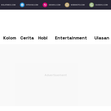
BOLATIMES.COM
HITEKNO.COM
DEWIKU.COM
MOBIMOTO.COM
GUIDEKU.COM
Kolom
Cerita
Hobi
Entertainment
Ulasan