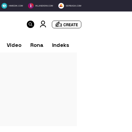
HIMEDIK.COM
IKLANDISINI.COM
SERBADA.COM
Video
Rona
Indeks