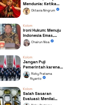
Mendunia: Ketika
Kolaborasi
Oktavia Ningrum
Mengubah Wajah
Kemiren
Kolom
Ironi Hukum: Menuju
Indonesia Emas,
Ternyata Emasnya
Chairun Nisa
Ada di Rumah Febrie!
Kolom
Jangan Puji
Pemerintah karena
Kerja: Mengapa
Rizky Pratama
Publik Begitu Mudah
Riyanto
Terpesona?
Kolom
Salah Sasaran
Evaluasi: Menilai
Program MBG Lewat