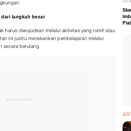
03 A
ngkungan.
Ske
Imb
 dari langkah besar
Pia
ak harus diwujudkan melalui aktivitas yang rumit atau
an ini justru menekankan pembelajaran melalui
n secara berulang.
AR