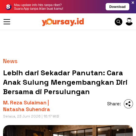
×
Mau update info hits tanpa ribet?
Download
Suara App tanpa iklan buat kamu!
News
Lebih dari Sekadar Panutan: Cara
Anak Sulung Mengembangkan Diri
Bersama di Persulungan
M. Reza Sulaiman |
Share:
Natasha Suhendra
Selasa, 23 Juni 2026 | 16:17 WIB