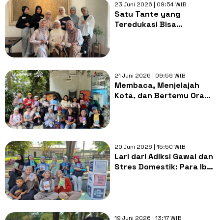
23 Juni 2026 | 09:54 WIB
Satu Tante yang
Teredukasi Bisa
Berdayakan Satu
Keluarga, Gimana
Caranya?
21 Juni 2026 | 09:59 WIB
Membaca, Menjelajah
Kota, dan Bertemu Orang
Baru Bersama
LiteraTOUR
20 Juni 2026 | 15:50 WIB
Lari dari Adiksi Gawai dan
Stres Domestik: Para Ibu
di Klabu Temukan
Kewarasan Lewat
Literasi
19 Juni 2026 | 13:17 WIB