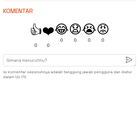
KOMENTAR
😂
😧
😭
😡
👍
❤️
0
0
0
0
0
0
Isi komentar sepenuhnya adalah tanggung jawab pengguna dan diatur
dalam UU ITE