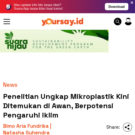
×
Mau update info hits tanpa ribet?
Download
Suara App tanpa iklan buat kamu!
News
Penelitian Ungkap Mikroplastik Kini
Ditemukan di Awan, Berpotensi
Pengaruhi Iklim
Bimo Aria Fundrika |
Share:
Natasha Suhendra