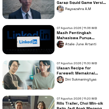
Garap Squid Game Versi
Amerika, Apa Alasannya?
Raysazahra A.M
07 Agustus 2026 | 11:36 WIB
Masih Pentingkah
Mahasiswa Punya
LinkedIn di Era AI?
Atalie June Artanti
07 Agustus 2026 | 11:30 WIB
Ulasan Recipe for
Farewell: Memaknai
Perpisahan Lewat
Dini Sukmaningtyas
Sepiring Masakan
07 Agustus 2026 | 11:20 WIB
Rilis Trailer, Choi Min-sik
Rajin Jadi Anak Magang