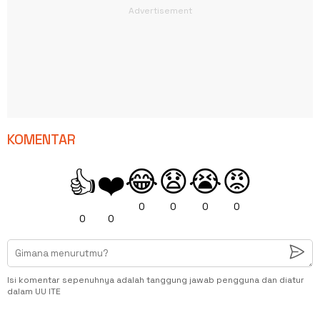
KOMENTAR
😂
😧
😭
😡
👍
❤️
0
0
0
0
0
0
Isi komentar sepenuhnya adalah tanggung jawab pengguna dan diatur
dalam UU ITE