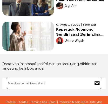
Han So-hee di The Intern
Gigi Ann
07 Agustus 2026 | 11:06 WIB
Kepergok Ngomong
Sendiri saat Berimajinasi,
Pernah Mengalaminya
Ukhro Wiyah
Juga?
Dapatkan informasi terkini dan terbaru yang dikirimkan
langsung ke Inbox anda
Redaksi |
Kontak |
Tentang Kami |
Karir |
Pedoman Media Siber |
Site Map