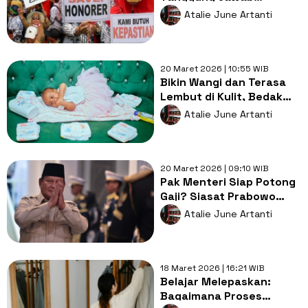
Selangit: Ironi Guru
Atalie June Artanti
Honorer sang "Iron Man"
Pendidikan
20 Maret 2026 | 10:55 WIB
Bikin Wangi dan Terasa
Lembut di Kulit, Bedak
Bayi Berisiko Ganggu
Atalie June Artanti
Paru-paru Nanti
20 Maret 2026 | 09:10 WIB
Pak Menteri Siap Potong
Gaji? Siasat Prabowo
Hadapi Krisis Global
Atalie June Artanti
Contek Pakistan
18 Maret 2026 | 16:21 WIB
Belajar Melepaskan:
Bagaimana Proses