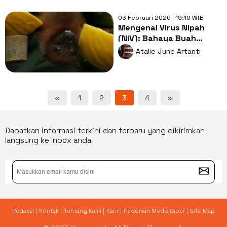
03 Februari 2026 | 19:10 WIB
Mengenal Virus Nipah
(NiV): Bahaya Buah
Terkontaminasi dan Cara
Atalie June Artanti
Mencegah Infeksinya
«
1
2
3
4
»
Dapatkan informasi terkini dan terbaru yang dikirimkan
langsung ke Inbox anda
Redaksi |
Kontak |
Tentang Kami |
Karir |
Pedoman Media Siber |
Site Map