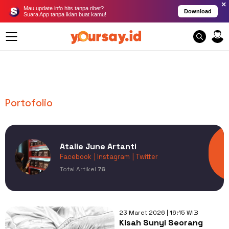
×
Mau update info hits tanpa ribet?
Download
Suara App tanpa iklan buat kamu!
Portofolio
Atalie June Artanti
Facebook
| Instagram
| Twitter
Total Artikel
76
23 Maret 2026 | 16:15 WIB
Kisah Sunyi Seorang