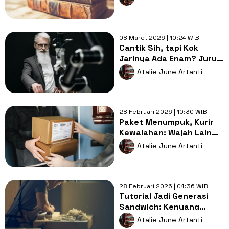
Rudal
08 Maret 2026 | 10:24 WIB
Cantik Sih, tapi Kok
Jarinya Ada Enam? Jurus
Jitu Kenali Foto "Glow
Atalie June Artanti
Up" Jalur AI
28 Februari 2026 | 10:30 WIB
Paket Menumpuk, Kurir
Kewalahan: Wajah Lain
Ramadan Jelang Lebaran
Atalie June Artanti
28 Februari 2026 | 04:36 WIB
Tutorial Jadi Generasi
Sandwich: Kenyang
Makan Hati, Dompet Diet
Atalie June Artanti
Ketat