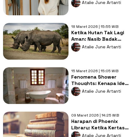
Decluttering
Atalie June Artanti
Mengajarkan Kita Hidup
Lebih Ringan
18 Maret 2026 | 15:55 WIB
Ketika Hutan Tak Lagi
Aman: Nasib Badak
Kalimantan Kini di Ujung
Atalie June Artanti
Tanduk Harapan
15 Maret 2026 | 15:05 WIB
Fenomena Shower
Thoughts: Kenapa Ide
Cemerlang Muncul Pas
Atalie June Artanti
Lagi Sabunan?
09 Maret 2026 | 14:25 WIB
Harapan di Phoenix
Library: Ketika Kertas
Lebih Galak daripada
Atalie June Artanti