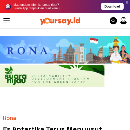
×
Mau update info hits tanpa ribet?
Download
Suara App tanpa iklan buat kamu!
Rona
Es Antartika Terus Menyusut,