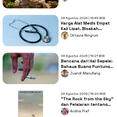
Melelahkan Jadi Pasien
08 Agustus 2026 | 18:45 WIB
Harga Alat Medis Empat
Kali Lipat, Bisakah
Layanan Kesehatan
Oktavia Ningrum
Tetap Murah?
08 Agustus 2026 | 18:21 WIB
Bencana dari Hal Sepele:
Bahaya Buang Puntung
Rokok Sembarangan di
Juandi Manullang
Musim Kemarau
08 Agustus 2026 | 18:20 WIB
"The Rock from the Sky"
dan Pelajaran tentang
Berani Menghadapi
Ardina Praf
Perubahan