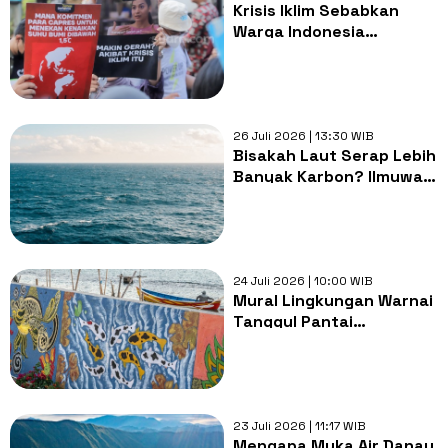
Krisis Iklim Sebabkan
Warga Indonesia
Kehilangan 84 Jam Tidur
per Tahun: Apa
Dampaknya?
26 Juli 2026 | 13:30 WIB
Bisakah Laut Serap Lebih
Banyak Karbon? Ilmuwan
Uji Cara Baru Hadapi
Perubahan Iklim
24 Juli 2026 | 10:00 WIB
Mural Lingkungan Warnai
Tanggul Pantai
Tambaklorok Semarang
23 Juli 2026 | 11:17 WIB
Mengapa Muka Air Danau