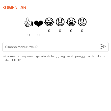
KOMENTAR
😂
😧
😭
😡
👍
❤️
0
0
0
0
0
0
Isi komentar sepenuhnya adalah tanggung jawab pengguna dan diatur
dalam UU ITE