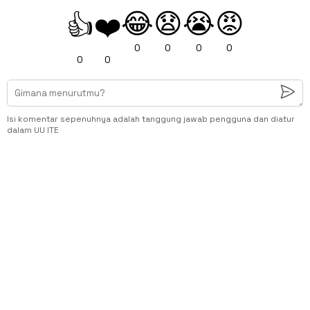
😂
😧
😭
😡
👍
❤️
0
0
0
0
0
0
Isi komentar sepenuhnya adalah tanggung jawab pengguna dan diatur
dalam UU ITE