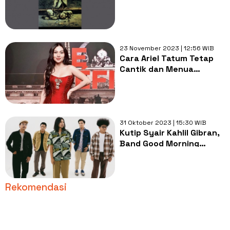
Seseorang yang
Kehilangan Bangsanya
Sendiri
23 November 2023 | 12:56 WIB
Cara Ariel Tatum Tetap
Cantik dan Menua
dengan Apik, Bisa
Dicontoh!
31 Oktober 2023 | 15:30 WIB
Kutip Syair Kahlil Gibran,
Band Good Morning
Everyone Rilis Lagu
Istimewa
Rekomendasi