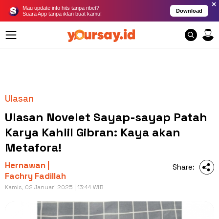
×
Mau update info hits tanpa ribet?
Download
Suara App tanpa iklan buat kamu!
Ulasan
Ulasan Novelet Sayap-sayap Patah
Karya Kahlil Gibran: Kaya akan
Metafora!
Hernawan |
Share:
Fachry Fadillah
Kamis, 02 Januari 2025 | 13:44 WIB