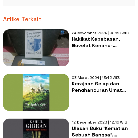
Artikel Terkait
24 November 2024 | 08:58 WIB
Hakikat Kebebasan,
Novelet Kenang-
kenangan Mengejutkan
Si Beruang Kutub
03 Maret 2024 | 13:45 WIB
Kerajaan Gelap dan
Penghancuran Umat
Manusia dalam 'The
Apuila's Child'
12 Desember 2023 | 12:16 WIB
Ulasan Buku 'Kematian
Sebuah Bangsa',