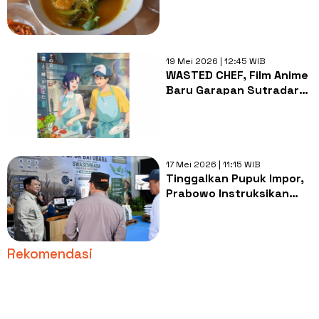
Pedas Tempoyak Ikan
19 Mei 2026 | 12:45 WIB
WASTED CHEF, Film Anime
Baru Garapan Sutradara
Pompo Rilis Visual
Misterius
17 Mei 2026 | 11:15 WIB
Tinggalkan Pupuk Impor,
Prabowo Instruksikan
Implementasi Inovasi
Batu Bara dan Briket
Jagung
Rekomendasi