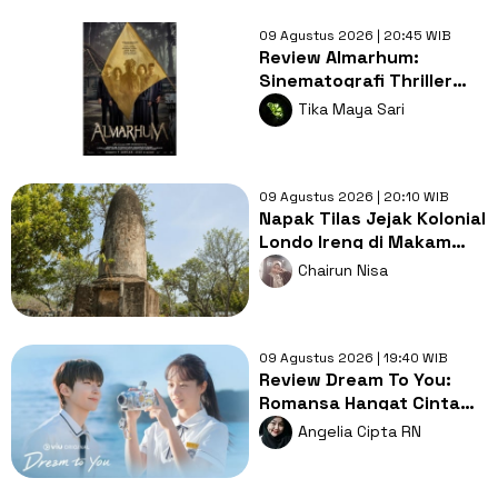
09 Agustus 2026 | 20:45 WIB
Review Almarhum:
Sinematografi Thriller
Misteri Bernyawa
Tika Maya Sari
Kearifan Lokal
09 Agustus 2026 | 20:10 WIB
Napak Tilas Jejak Kolonial
Londo Ireng di Makam
Kherkof Purworejo
Chairun Nisa
09 Agustus 2026 | 19:40 WIB
Review Dream To You:
Romansa Hangat Cinta
Pertama, Luka dan
Angelia Cipta RN
Impian