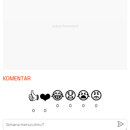
KOMENTAR
😂
😧
😭
😡
👍
❤️
0
0
0
0
0
0