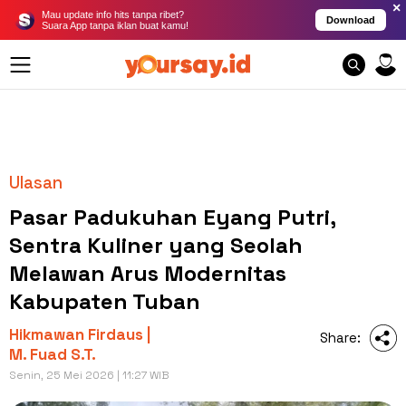
×
Mau update info hits tanpa ribet?
Download
Suara App tanpa iklan buat kamu!
Ulasan
Pasar Padukuhan Eyang Putri,
Sentra Kuliner yang Seolah
Melawan Arus Modernitas
Kabupaten Tuban
Hikmawan Firdaus |
Share:
M. Fuad S.T.
Senin, 25 Mei 2026 | 11:27 WIB