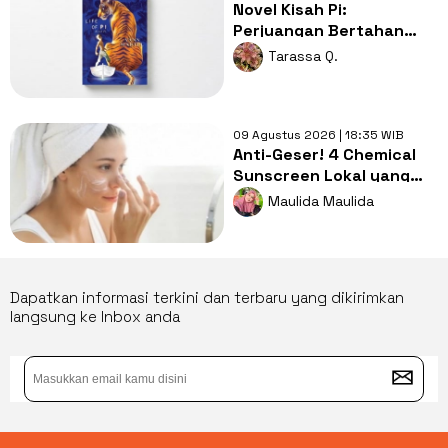
Novel Kisah Pi:
Perjuangan Bertahan
Hidup Bersama Harimau
Tarassa Q.
di Tengah Laut
09 Agustus 2026 | 18:35 WIB
Anti-Geser! 4 Chemical
Sunscreen Lokal yang
Nyaman Dipakai di Bawah
Maulida Maulida
Makeup
Dapatkan informasi terkini dan terbaru yang dikirimkan
langsung ke Inbox anda