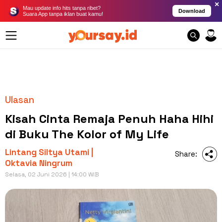
×
Mau update info hits tanpa ribet?
Download
Suara App tanpa iklan buat kamu!
Ulasan
Kisah Cinta Remaja Penuh Haha Hihi
di Buku The Kolor of My Life
Lintang Siltya Utami |
Share:
Oktavia Ningrum
Selasa, 02 Juni 2026 | 14:00 WIB