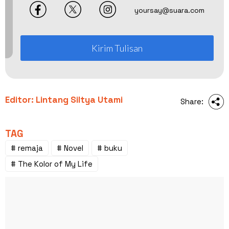
yoursay@suara.com
Kirim Tulisan
Editor: Lintang Siltya Utami
Share:
TAG
# remaja
# Novel
# buku
# The Kolor of My Life