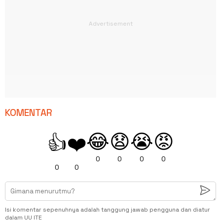
KOMENTAR
😂
😧
😭
😡
👍
❤️
0
0
0
0
0
0
Isi komentar sepenuhnya adalah tanggung jawab pengguna dan diatur
dalam UU ITE