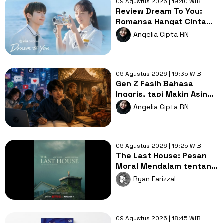
09 Agustus 2026 | 19:40 WIB
Review Dream To You:
Romansa Hangat Cinta
Pertama, Luka dan
Angelia Cipta RN
Impian
09 Agustus 2026 | 19:35 WIB
Gen Z Fasih Bahasa
Inggris, tapi Makin Asing
dengan Bahasa Ibu,
Angelia Cipta RN
Mengapa?
09 Agustus 2026 | 19:25 WIB
The Last House: Pesan
Moral Mendalam tentang
Hubungan Manusia dan
Ryan Farizzal
Alam
09 Agustus 2026 | 18:45 WIB