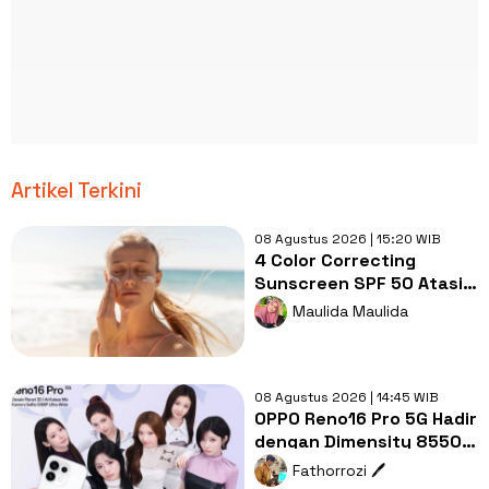
Artikel Terkini
08 Agustus 2026 | 15:20 WIB
4 Color Correcting
Sunscreen SPF 50 Atasi
Redness & Dark Spot
Maulida Maulida
saat Outdoor!
08 Agustus 2026 | 14:45 WIB
OPPO Reno16 Pro 5G Hadir
dengan Dimensity 8550
SUPER, Seberapa
Fathorrozi 🖊️
Menarik?