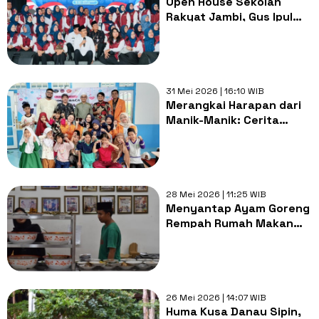
Open House Sekolah
Rakyat Jambi, Gus Ipul
Tegaskan Pentingnya
Data yang Akurat dan
Sasaran Tepat
31 Mei 2026 | 16:10 WIB
Merangkai Harapan dari
Manik-Manik: Cerita
Hangat dari Anak-Anak
Legok Jambi
28 Mei 2026 | 11:25 WIB
Menyantap Ayam Goreng
Rempah Rumah Makan
Gantinyo, Rasa Autentik!
26 Mei 2026 | 14:07 WIB
Huma Kusa Danau Sipin,