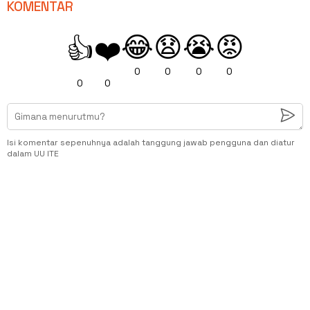
KOMENTAR
😂
😧
😭
😡
👍
❤️
0
0
0
0
0
0
Isi komentar sepenuhnya adalah tanggung jawab pengguna dan diatur
dalam UU ITE