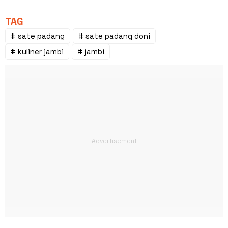
TAG
# sate padang
# sate padang doni
# kuliner jambi
# jambi