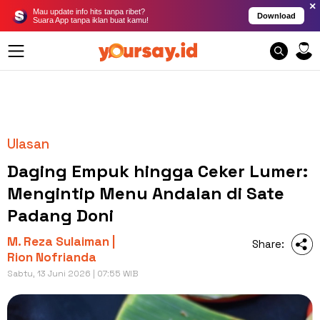
×
Mau update info hits tanpa ribet?
Download
Suara App tanpa iklan buat kamu!
Ulasan
Daging Empuk hingga Ceker Lumer:
Mengintip Menu Andalan di Sate
Padang Doni
M. Reza Sulaiman |
Share:
Rion Nofrianda
Sabtu, 13 Juni 2026 | 07:55 WIB