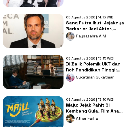
08 Agustus 2026 | 14:15 WIB
Sang Putra Ikuti Jejaknya
Berkarier Jadi Aktor,
Begini Reaksi Mark
Raysazahra A.M
Ruffalo
08 Agustus 2026 | 13:15 WIB
Di Balik Polemik UKT dan
Roh Pendidikan Tinggi:
Saatnya Kampus Elite
Sukatman Sukatman
Berbagi dengan Kampus
Daerah
08 Agustus 2026 | 13:10 WIB
Maju: Jejak Pahit Si
Kembang Gula, Film Anak
Nggak Harus Kekanak-
Athar Farha
kanakan