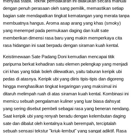
menyala stabil. Teknik pembakaran ini dilakukan secara manual
dengan penuh perasaan oleh sang pemilik, memastikan setiap
bagian sate mendapatkan tingkat kematangan yang merata tanpa
membuatnya hangus. Aroma asap arang yang khas (smoky)
yang menempel pada permukaan daging dan kulit sate
memberikan dimensi rasa baru yang makin memperkaya cita
rasa hidangan ini saat berpadu dengan siraman kuah kental.
Keistimewaan Sate Padang Doni kemudian mencapai titik
paripurna berkat kehadiran satu elemen pelengkap yang menjadi
ciri khas yang tidak boleh dilewatkan, yaitu taburan keripik ubi
pedas di atasnya. Keripik ubi yang diiris tipis-tipis dan digoreng
hingga menghasilkan tingkat kegaringan yang maksimal ini
ditaruh melimpah ruah di atas siraman kuah kental. Kombinasi ini
memicu sebuah pengalaman kuliner yang luar biasa dahsyat
yang sering disebut pembeli sebagai rasa yang beneran nendang.
Saat keripik ubi yang renyah beradu dengan kelembutan daging
sate dan dibalut oleh kentalnya kuah berempah, terciptalah
sebuah sensasi tekstur "kriuk-lembut" yang sangat adiktif. Rasa