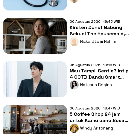
Kesembuhan
06 Agustus 2026 | 19:45 WIB
Kirsten Dunst Gabung
Sekuel The Housemaid,
Intip Sinopsis dan Jadwal
Rizka Utami Rahmi
Tayang
06 Agustus 2026 | 19:15 WIB
Mau Tampil Gentle? Intip
4 OOTD Dandy Smart
Casual ala Kang Hoon
Natasya Regina
06 Agustus 2026 | 18:47 WIB
5 Coffee Shop 24 jam
untuk Kamu yang Bosan
Nugas di Kos
Windy Aritonang