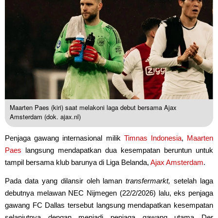
Maarten Paes (kiri) saat melakoni laga debut bersama Ajax
Amsterdam (dok. ajax.nl)
Penjaga gawang internasional milik
Timnas Indonesia
,
Maarten
Paes
langsung mendapatkan dua kesempatan beruntun untuk
tampil bersama klub barunya di Liga Belanda,
Ajax Amsterdam
.
Pada data yang dilansir oleh laman
transfermarkt,
setelah laga
debutnya melawan NEC Nijmegen (22/2/2026) lalu, eks penjaga
gawang FC Dallas tersebut langsung mendapatkan kesempatan
selanjutnya dengan menjadi penjaga gawang utama Der