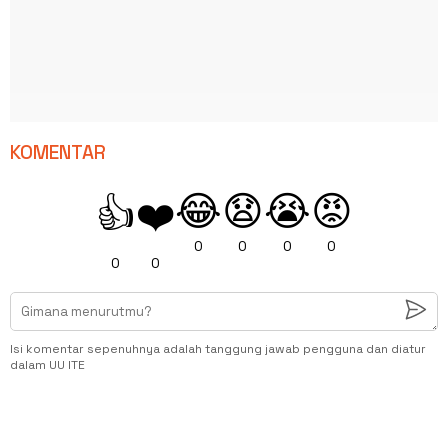
KOMENTAR
😂
😧
😭
😡
👍
❤️
0
0
0
0
0
0
Isi komentar sepenuhnya adalah tanggung jawab pengguna dan diatur
dalam UU ITE