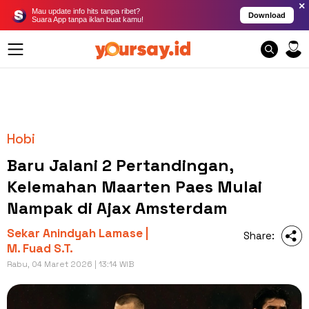
×
Mau update info hits tanpa ribet?
Download
Suara App tanpa iklan buat kamu!
Hobi
Baru Jalani 2 Pertandingan,
Kelemahan Maarten Paes Mulai
Nampak di Ajax Amsterdam
Sekar Anindyah Lamase |
Share:
M. Fuad S.T.
Rabu, 04 Maret 2026 | 13:14 WIB