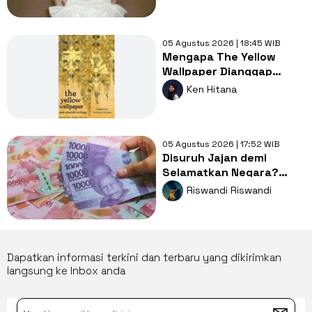
05 Agustus 2026 | 18:45 WIB
Mengapa The Yellow
Wallpaper Dianggap
Karya Sastra dengan
Ken Hitana
Kritik Feminisme?
05 Agustus 2026 | 17:52 WIB
Disuruh Jajan demi
Selamatkan Negara?
Dompet Kita: Giliran Gue
Riswandi Riswandi
Lagi?
Dapatkan informasi terkini dan terbaru yang dikirimkan
langsung ke Inbox anda