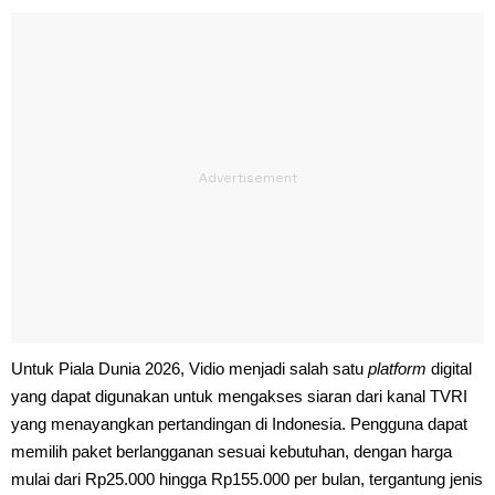
Untuk Piala Dunia 2026, Vidio menjadi salah satu
platform
digital
yang dapat digunakan untuk mengakses siaran dari kanal TVRI
yang menayangkan pertandingan di Indonesia. Pengguna dapat
memilih paket berlangganan sesuai kebutuhan, dengan harga
mulai dari Rp25.000 hingga Rp155.000 per bulan, tergantung jenis