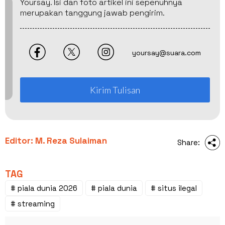
Yoursay. Isi dan foto artikel ini sepenuhnya
merupakan tanggung jawab pengirim.
yoursay@suara.com
Kirim Tulisan
Editor: M. Reza Sulaiman
Share:
TAG
# piala dunia 2026
# piala dunia
# situs ilegal
# streaming