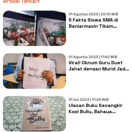
Artikel Terkait
01 Agustus 2023 | 20:10 WIB
5 Fakta Siswa SMA di
Banjarmasin Tikam
Teman: Diduga Sakit Hati
karena Sering Dibully
01 Agustus 2023 | 17:42 WIB
Viral! Oknum Guru Duet
Jahat dengan Murid Jadi
Pelaku Bullying, Korban
Sampai Dirawat Intensif
31 Juli 2023 | 17:28 WIB
Ulasan Buku Secangkir
Kopi Bully, Bahaya
Bullying dalam Kehidupan