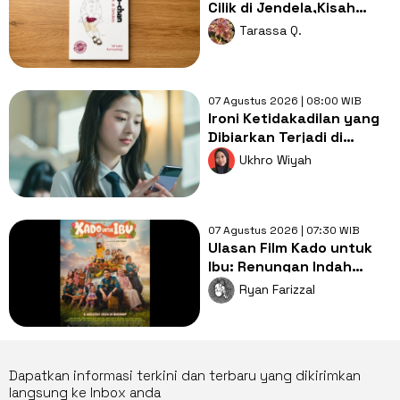
Cilik di Jendela,Kisah
Pendidikan yang
Tarassa Q.
Membebaskan
07 Agustus 2026 | 08:00 WIB
Ironi Ketidakadilan yang
Dibiarkan Terjadi di
Drama Pyramid Game
Ukhro Wiyah
07 Agustus 2026 | 07:30 WIB
Ulasan Film Kado untuk
Ibu: Renungan Indah
Mengenai Kasih Sayang
Ryan Farizzal
Orang Tua
Dapatkan informasi terkini dan terbaru yang dikirimkan
langsung ke Inbox anda