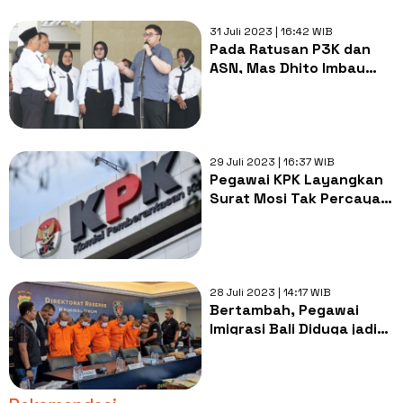
31 Juli 2023 | 16:42 WIB
Pada Ratusan P3K dan
ASN, Mas Dhito Imbau
Mereka untuk Tak
Gunakan Elpiji Subsidi
29 Juli 2023 | 16:37 WIB
Pegawai KPK Layangkan
Surat Mosi Tak Percaya
Ke Firli Bahuri Cs!
28 Juli 2023 | 14:17 WIB
Bertambah, Pegawai
Imigrasi Bali Diduga jadi
Tersangka Baru Kasus
Perdagangan Ginjal
Manusia di Kamboja