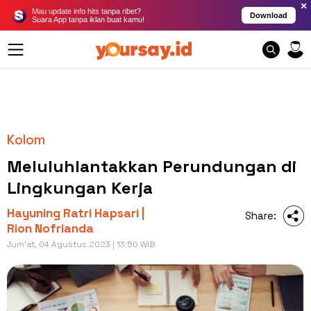
×
Mau update info hits tanpa ribet?
Download
Suara App tanpa iklan buat kamu!
Kolom
Meluluhlantakkan Perundungan di
Lingkungan Kerja
Hayuning Ratri Hapsari |
Share:
Rion Nofrianda
Jum'at, 04 Agustus 2023 | 13:50 WIB