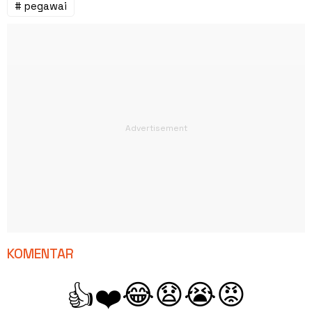
# pegawai
KOMENTAR
😂
😧
😭
😡
👍
❤️