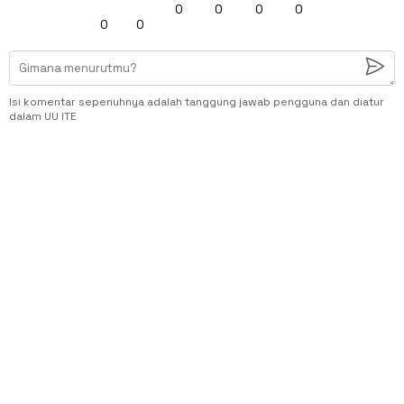
0
0
0
0
0
0
Isi komentar sepenuhnya adalah tanggung jawab pengguna dan diatur
dalam UU ITE