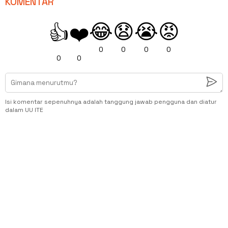
KOMENTAR
😂
😧
😭
😡
👍
❤️
0
0
0
0
0
0
Isi komentar sepenuhnya adalah tanggung jawab pengguna dan diatur
dalam UU ITE