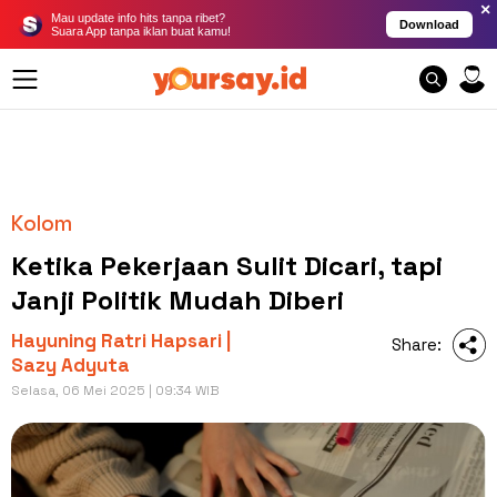
×
Mau update info hits tanpa ribet?
Download
Suara App tanpa iklan buat kamu!
Kolom
Ketika Pekerjaan Sulit Dicari, tapi
Janji Politik Mudah Diberi
Hayuning Ratri Hapsari |
Share:
Sazy Adyuta
Selasa, 06 Mei 2025 | 09:34 WIB