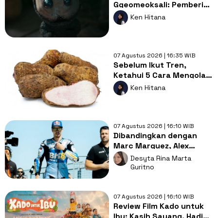
Ggeomeoksali: Pemberi
Warna di Tengah
Ken Hitana
Gelapnya Drama The
East Palace
07 Agustus 2026 | 16:35 WIB
Sebelum Ikut Tren,
Ketahui 5 Cara Mengolah
Kimpul agar Aman
Ken Hitana
Dikonsumsi
07 Agustus 2026 | 16:10 WIB
Dibandingkan dengan
Marc Marquez, Alex
Marquez Mengaku
Desyta Rina Marta
Sempat Alami Tekanan
Guritno
07 Agustus 2026 | 16:10 WIB
Review Film Kado untuk
Ibu: Kasih Sayang, Hadiah