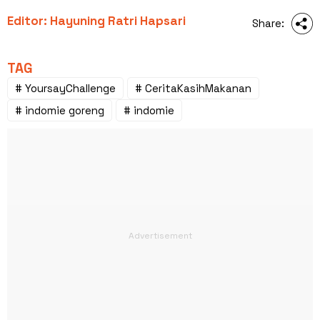
Editor: Hayuning Ratri Hapsari
Share:
TAG
# YoursayChallenge
# CeritaKasihMakanan
# indomie goreng
# indomie