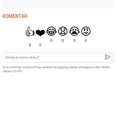
KOMENTAR
😂
😧
😭
😡
👍
❤️
0
0
0
0
0
0
Isi komentar sepenuhnya adalah tanggung jawab pengguna dan diatur
dalam UU ITE