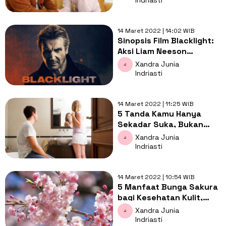
Indriasti
14 Maret 2022 | 14:02 WIB
Sinopsis Film Blacklight:
Aksi Liam Neeson
Menghadapi Operasi
Xandra Junia
Rahasia di Amerika
Indriasti
14 Maret 2022 | 11:25 WIB
5 Tanda Kamu Hanya
Sekadar Suka, Bukan
Benar-Benar Mencintai
Xandra Junia
Pasangan
Indriasti
14 Maret 2022 | 10:54 WIB
5 Manfaat Bunga Sakura
bagi Kesehatan Kulit,
Salah Satunya Bisa
Xandra Junia
Mencerahkan
Indriasti