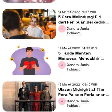
14 Maret 2022 | 10:21 WIB
5 Cara Melindungi Diri
dari Penipuan Berkedok
Cinta Situs Kencan
Xandra Junia
Online
Indriasti
12 Maret 2022 | 14:29 WIB
5 Tanda Mantan
Menyesal Mengakhiri
Hubungan, Apakah Kamu
Xandra Junia
Menyadarinya?
Indriasti
12 Maret 2022 | 09:15 WIB
Ulasan Midnight at The
Pera Palace: Perjalanan
Waktu ke Turki di Tahun
Xandra Junia
1919
Indriasti