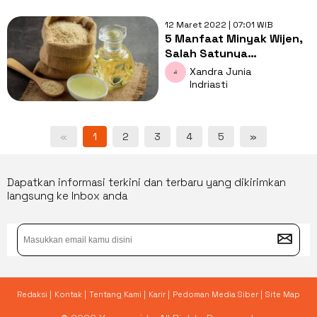
12 Maret 2022 | 07:01 WIB
5 Manfaat Minyak Wijen,
Salah Satunya
Melindungi Kulit dari
Xandra Junia
Sinar Matahari
Indriasti
«
1
2
3
4
5
»
Dapatkan informasi terkini dan terbaru yang dikirimkan
langsung ke Inbox anda
Redaksi |
Kontak |
Tentang Kami |
Karir |
Pedoman Media Siber |
Site Map