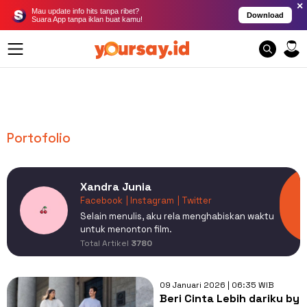
×
Mau update info hits tanpa ribet?
Download
Suara App tanpa iklan buat kamu!
Portofolio
Xandra Junia
Facebook
| Instagram
| Twitter
Selain menulis, aku rela menghabiskan waktu
untuk menonton film.
Total Artikel
3780
09 Januari 2026 | 06:35 WIB
Beri Cinta Lebih dariku by