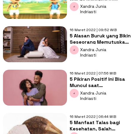
Larang Indonesia
Xandra Junia
Menonton Upin-Ipin
Indriasti
16 Maret 2022 | 09:52 WIB
5 Alasan Buruk yang Bikin
Seseorang Memutuskan
untuk Menikah, Bisa
Xandra Junia
Berdampak Negatif
Indriasti
16 Maret 2022 | 07:56 WIB
5 Pikiran Positif Ini Bisa
Muncul saat
Berhubungan dengan
Xandra Junia
Pria yang Tepat, Wanita
Indriasti
Perlu Tahu
16 Maret 2022 | 06:44 WIB
5 Manfaat Talas bagi
Kesehatan, Salah