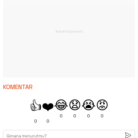
KOMENTAR
😂
😧
😭
😡
👍
❤️
0
0
0
0
0
0