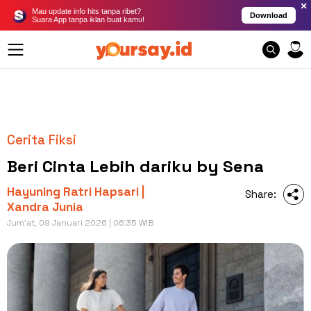
×
Mau update info hits tanpa ribet?
Download
Suara App tanpa iklan buat kamu!
Cerita Fiksi
Beri Cinta Lebih dariku by Sena
Hayuning Ratri Hapsari |
Share:
Xandra Junia
Jum'at, 09 Januari 2026 | 06:35 WIB