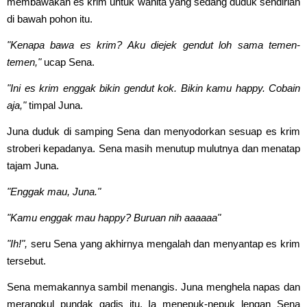
membawakan es krim untuk wanita yang sedang duduk sendirian
di bawah pohon itu.
"Kenapa bawa es krim? Aku diejek gendut loh sama temen-
temen,"
ucap Sena.
"Ini es krim enggak bikin gendut kok. Bikin kamu happy. Cobain
aja,"
timpal Juna.
Juna duduk di samping Sena dan menyodorkan sesuap es krim
stroberi kepadanya. Sena masih menutup mulutnya dan menatap
tajam Juna.
"Enggak mau, Juna."
"Kamu enggak mau happy? Buruan nih aaaaaa"
"Ih!",
seru Sena yang akhirnya mengalah dan menyantap es krim
tersebut.
Sena memakannya sambil menangis. Juna menghela napas dan
merangkul pundak gadis itu. Ia menepuk-nepuk lengan Sena