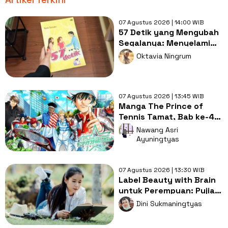
07 Agustus 2026 | 14:00 WIB
57 Detik yang Mengubah
Segalanya: Menyelami
Tragedi di Novel Ken
Oktavia Ningrum
Terate
07 Agustus 2026 | 13:45 WIB
Manga The Prince of
Tennis Tamat, Bab ke-477
Tutup Perjalanan 27
Nawang Asri
Tahun
Ayuningtyas
07 Agustus 2026 | 13:30 WIB
Label Beauty with Brain
untuk Perempuan: Pujian
atau Warisan Stereotip?
Dini Sukmaningtyas