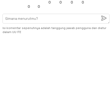
0
0
0
0
0
0
Isi komentar sepenuhnya adalah tanggung jawab pengguna dan diatur
dalam UU ITE