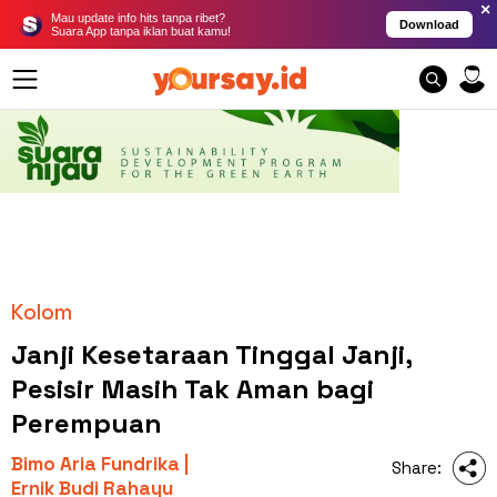
×
Mau update info hits tanpa ribet?
Download
Suara App tanpa iklan buat kamu!
Kolom
Janji Kesetaraan Tinggal Janji,
Pesisir Masih Tak Aman bagi
Perempuan
Bimo Aria Fundrika |
Share:
Ernik Budi Rahayu