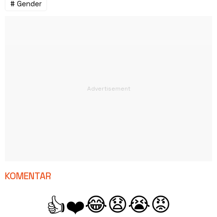
# Gender
KOMENTAR
😂
😧
😭
😡
👍
❤️