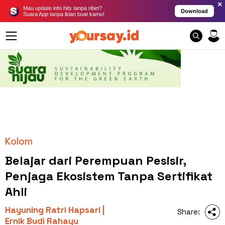
×
Mau update info hits tanpa ribet?
Download
Suara App tanpa iklan buat kamu!
Kolom
Belajar dari Perempuan Pesisir,
Penjaga Ekosistem Tanpa Sertifikat
Ahli
Hayuning Ratri Hapsari |
Share:
Ernik Budi Rahayu