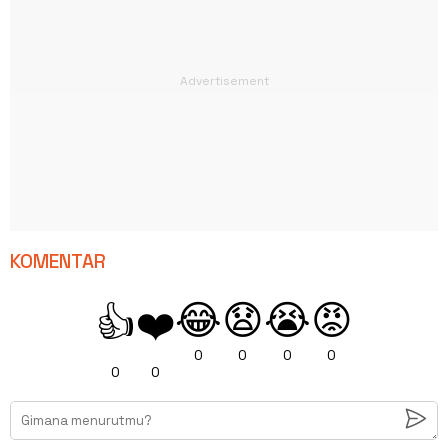
KOMENTAR
😂
😧
😭
😡
👍
❤️
0
0
0
0
0
0