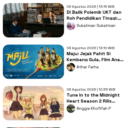
08 Agustus 2026 | 13:15 WIB
Di Balik Polemik UKT dan
Roh Pendidikan Tinggi:
Saatnya Kampus Elite
Sukatman Sukatman
Berbagi dengan Kampus
Daerah
08 Agustus 2026 | 13:10 WIB
Maju: Jejak Pahit Si
Kembang Gula, Film Anak
Nggak Harus Kekanak-
Athar Farha
kanakan
08 Agustus 2026 | 12:55 WIB
Tune In to the Midnight
Heart Season 2 Rilis
2027, Hadirkan 2
Anggia Khofifah P
Karakter Baru