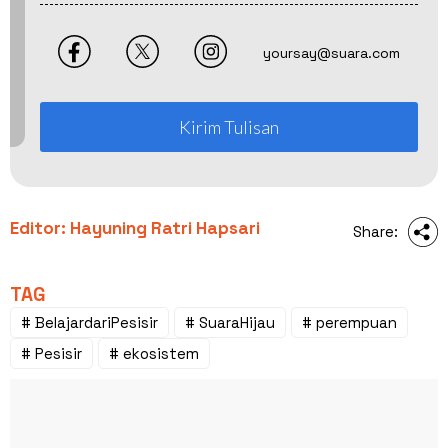
yoursay@suara.com
Kirim Tulisan
Editor: Hayuning Ratri Hapsari
Share:
TAG
# BelajardariPesisir
# SuaraHijau
# perempuan
# Pesisir
# ekosistem