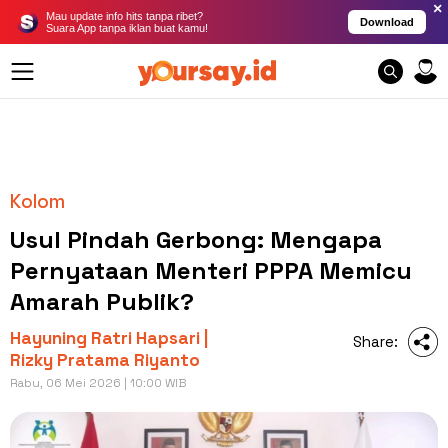
×
Mau update info hits tanpa ribet?
Download
Suara App tanpa iklan buat kamu!
Kolom
Usul Pindah Gerbong: Mengapa
Pernyataan Menteri PPPA Memicu
Amarah Publik?
Hayuning Ratri Hapsari |
Share:
Rizky Pratama Riyanto
Rabu, 06 Mei 2026 | 10:00 WIB