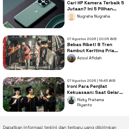
Cari HP Kamera Terbaik 5
Jutaan? Ini 5 Pilihan
dengan Foto Paling Tajam
Nugraha Nugraha
07 Agustus 2026 | 20:05 WIB
Bebas Ribet! 8 Tren
Rambut Keriting Pria
untuk Wajah Kotak yang
Azizul Afidah
Gampang Ditata
07 Agustus 2026 | 19:45 WIB
Ironi Para Penjilat
Kekuasaan: Saat Gelar
Akademis Kalah oleh
Rizky Pratama
Mental ABS
Riyanto
Dapatkan informasi terkini dan terbaru yang dikirimkan