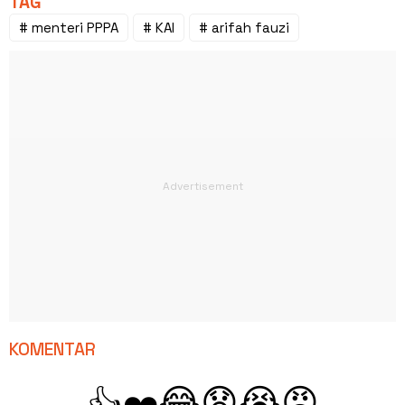
TAG
# menteri PPPA
# KAI
# arifah fauzi
KOMENTAR
😂
😧
😭
😡