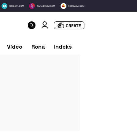
HIMEDIK.COM
IKLANDISINI.COM
SERBADA.COM
Video
Rona
Indeks