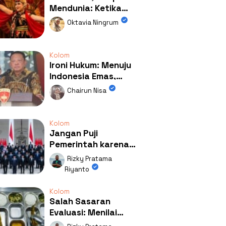
Mendunia: Ketika
Kolaborasi
Oktavia Ningrum
Mengubah Wajah
Kemiren
Kolom
Ironi Hukum: Menuju
Indonesia Emas,
Ternyata Emasnya
Chairun Nisa
Ada di Rumah Febrie!
Kolom
Jangan Puji
Pemerintah karena
Kerja: Mengapa
Rizky Pratama
Publik Begitu Mudah
Riyanto
Terpesona?
Kolom
Salah Sasaran
Evaluasi: Menilai
Program MBG Lewat