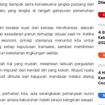
Dil
ng dampak serta konsekuensi jangka panjang dari
uatu yang langka di tengah gempuran pemenuhan
05 A
k ini berakar kuat dari konsep mindfulness, sebuah
4 S
kesadaran penuh terhadap situasi saat ini. Ketika
Keb
as ekonomi, prinsip utamanya menuntut kita untuk
202
setiap keputusan transaksi, sembari memikirkan
un kelestarian lingkungan sekitar.
nlah hal yang mudah, melainkan sebuah pergulatan
05 A
 impulsif dan kendali diri yang kokoh. Wujud nyata
4 H
Kam
at dimulai dari kejujuran mendasar melalui dialog
Coc
 perhatian kita, ada serangkaian pertanyaan kunci
n antara kebutuhan hakiki versus keinginan sesaat.