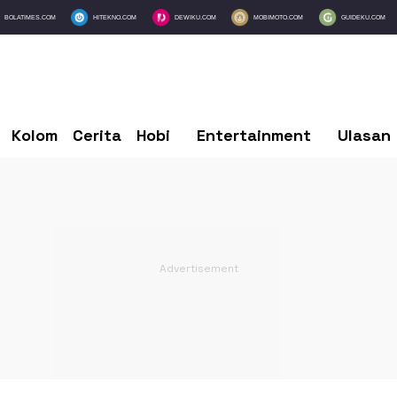
BOLATIMES.COM
HITEKNO.COM
DEWIKU.COM
MOBIMOTO.COM
GUIDEKU.COM
Kolom
Cerita
Hobi
Entertainment
Ulasan