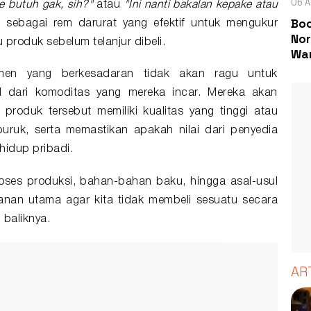
06 A
e butuh gak, sih?"
atau
"Ini nanti bakalan kepake atau
Boc
 sebagai rem darurat yang efektif untuk mengukur
Nor
u produk sebelum telanjur dibeli.
Wa
umen yang berkesadaran tidak akan ragu untuk
al dari komoditas yang mereka incar. Mereka akan
produk tersebut memiliki kualitas yang tinggi atau
g buruk, serta memastikan apakah nilai dari penyedia
hidup pribadi.
ses produksi, bahan-bahan baku, hingga asal-usul
anan utama agar kita tidak membeli sesuatu secara
 baliknya.
AR