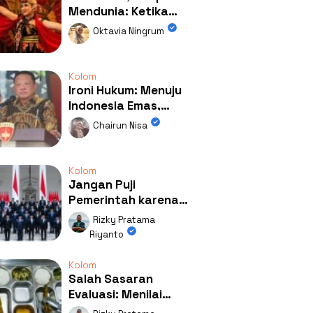
Mendunia: Ketika
Kolaborasi
Oktavia Ningrum
Mengubah Wajah
Kemiren
Kolom
Ironi Hukum: Menuju
Indonesia Emas,
Ternyata Emasnya
Chairun Nisa
Ada di Rumah Febrie!
Kolom
Jangan Puji
Pemerintah karena
Kerja: Mengapa
Rizky Pratama
Publik Begitu Mudah
Riyanto
Terpesona?
Kolom
Salah Sasaran
Evaluasi: Menilai
Program MBG Lewat