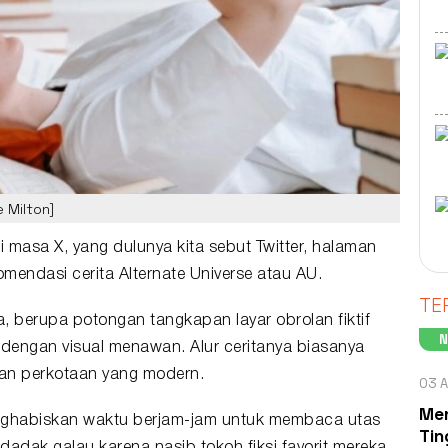
 Milton]
i masa X, yang dulunya kita sebut
Twitter
, halaman
komendasi cerita
Alternate Universe
atau
AU
.
TE
 berupa potongan tangkapan layar obrolan fiktif
r dengan visual menawan. Alur ceritanya biasanya
pan perkotaan yang modern.
03 A
Men
ghabiskan waktu berjam-jam untuk membaca utas
Tin