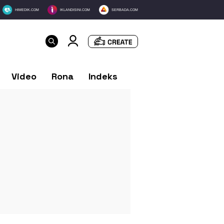
HIMEDIK.COM
IKLANDISINI.COM
SERBADA.COM
Video
Rona
Indeks