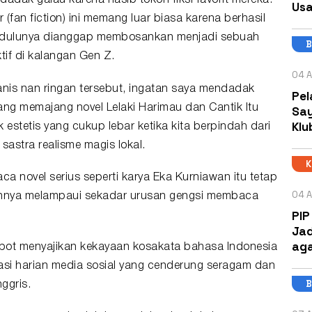
dadak galau karena nasib tokoh fiksi favorit mereka.
Usa
(fan fiction) ini memang luar biasa karena berhasil
 dulunya dianggap membosankan menjadi sebuah
B
ktif di kalangan Gen Z.
04 A
anis nan ringan tersebut, ingatan saya mendadak
Pel
ang memajang novel Lelaki Harimau dan Cantik Itu
Say
Klu
k estetis yang cukup lebar ketika kita berpindah dari
a
sastra
realisme magis lokal.
novel serius seperti karya Eka Kurniawan itu tetap
04 A
bannya melampaui sekadar urusan gengsi membaca
PIP
Jad
aga
obot menyajikan kekayaan kosakata bahasa Indonesia
asi harian media sosial yang cenderung seragam dan
B
ggris.