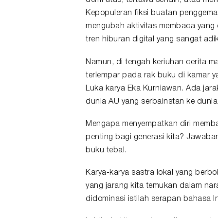
demi utas, tertawa sendiri, atau men
Kepopuleran fiksi buatan penggemar 
mengubah aktivitas membaca yang
tren hiburan digital yang sangat adi
Namun, di tengah keriuhan cerita m
terlempar pada rak buku di kamar y
Luka karya
Eka Kurniawan
. Ada jara
dunia AU yang serbainstan ke duni
Mengapa menyempatkan diri membaca 
penting bagi generasi kita? Jawa
buku tebal.
Karya-karya sastra lokal yang berb
yang jarang kita temukan dalam nar
didominasi istilah serapan bahasa In