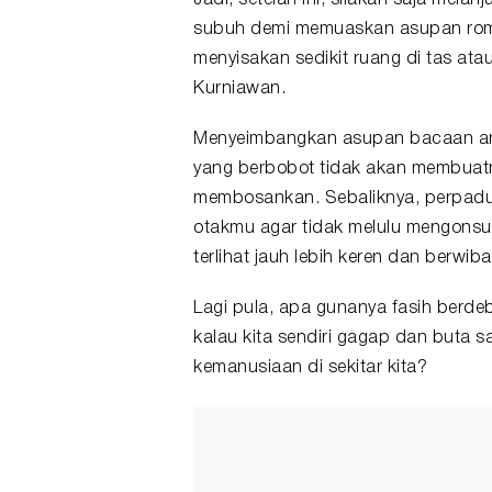
Jadi, setelah ini, silakan saja mel
subuh demi memuaskan asupan roman
menyisakan sedikit ruang di tas ata
Kurniawan.
Menyeimbangkan asupan bacaan anta
yang berbobot tidak akan membuat
membosankan. Sebaliknya, perpadua
otakmu agar tidak melulu mengons
terlihat jauh lebih keren dan berwi
Lagi pula, apa gunanya fasih berdeb
kalau kita sendiri gagap dan buta s
kemanusiaan di sekitar kita?