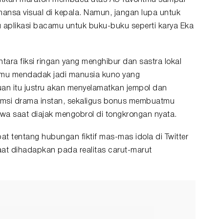
anjutkan maraton membaca utas AU favoritmu sampai
sa visual di kepala. Namun, jangan lupa untuk
u aplikasi bacamu untuk buku-buku seperti karya Eka
ra fiksi ringan yang menghibur dan sastra lokal
mu mendadak jadi manusia kuno yang
n itu justru akan menyelamatkan jempol dan
umsi drama instan, sekaligus bonus membuatmu
bawa saat diajak mengobrol di tongkrongan nyata.
at tentang hubungan fiktif mas-mas idola di Twitter
aat dihadapkan pada realitas carut-marut