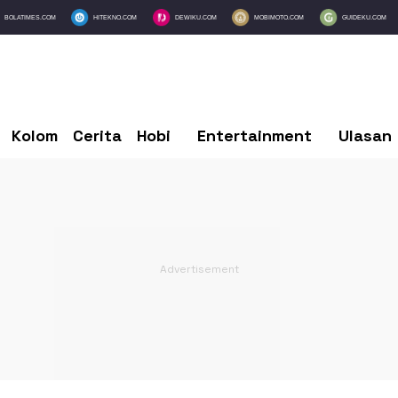
BOLATIMES.COM
HITEKNO.COM
DEWIKU.COM
MOBIMOTO.COM
GUIDEKU.COM
Kolom
Cerita
Hobi
Entertainment
Ulasan