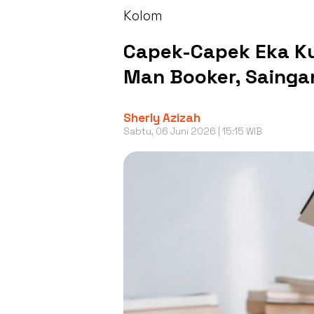
Kolom
Capek-Capek Eka K
Man Booker, Saing
Sherly Azizah
Sabtu, 06 Juni 2026 | 15:15 WIB