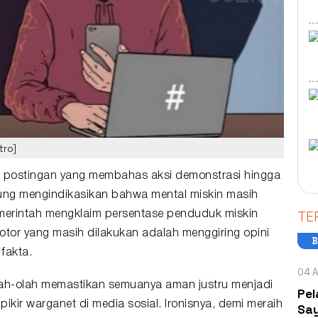
tro]
p postingan yang membahas aksi demonstrasi hingga
gsung mengindikasikan bahwa mental
miskin
masih
TE
pemerintah mengklaim persentase penduduk miskin
kotor yang masih dilakukan adalah menggiring opini
B
fakta.
04 A
lah-olah memastikan semuanya aman justru menjadi
Pel
kir warganet di media sosial. Ironisnya, demi meraih
Say