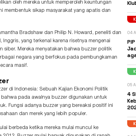
Klu
lbelikan oleh mereka untuk memperoleh keuntungan
 ini membentuk sikap masyarakat yang apatis dan
04 A
amantha Bradshaw dan Philip N. Howard, peneliti dan
PIP
d, Inggris, yang terkenal karena risetnya mengenai
Jad
n siber. Mereka menyatakan bahwa buzzer
politik
aga
 berbagai negara yang berfokus pada pembungkaman
ecara masif.
zer
05 A
zer di Indonesia: Sebuah Kajian Ekonomi Politik
4 S
n bahwa pada awalnya buzzer digunakan untuk
Keb
. Fungsi adanya buzzer yang bereaksi positif ini
202
ahaan dan merek yang lebih populer.
lai berbeda ketika mereka mulai muncul ke
a 2012. Buzzer mulai banyak digunakan di ranah