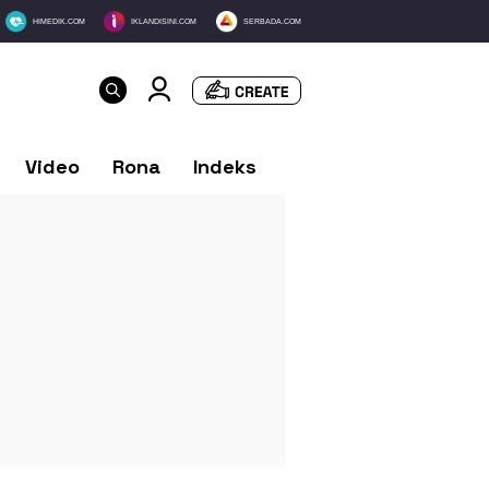
HIMEDIK.COM
IKLANDISINI.COM
SERBADA.COM
Video
Rona
Indeks