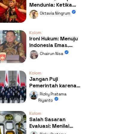
Mendunia: Ketika
Kolaborasi
Oktavia Ningrum
Mengubah Wajah
Kemiren
Kolom
Ironi Hukum: Menuju
Indonesia Emas,
Ternyata Emasnya
Chairun Nisa
Ada di Rumah Febrie!
Kolom
Jangan Puji
Pemerintah karena
Kerja: Mengapa
Rizky Pratama
Publik Begitu Mudah
Riyanto
Terpesona?
Kolom
Salah Sasaran
Evaluasi: Menilai
Program MBG Lewat