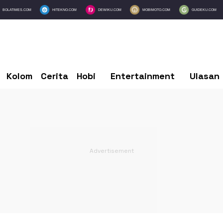
BOLATIMES.COM
HITEKNO.COM
DEWIKU.COM
MOBIMOTO.COM
GUIDEKU.COM
Kolom
Cerita
Hobi
Entertainment
Ulasan