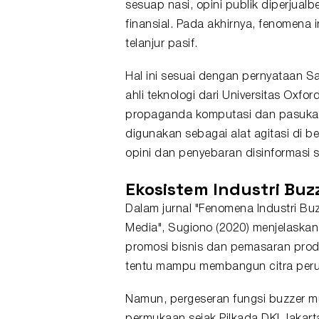
sesuap nasi, opini publik diperjua
finansial. Pada akhirnya, fenomena
telanjur pasif.
Hal ini sesuai dengan pernyataan S
ahli teknologi dari Universitas Oxfor
propaganda komputasi dan pasuka
digunakan sebagai alat agitasi di
opini dan penyebaran disinformasi s
Ekosistem Industri Buz
Dalam jurnal "Fenomena Industri Buz
Media", Sugiono (2020) menjelaska
promosi bisnis dan pemasaran produk
tentu mampu membangun citra perus
Namun, pergeseran fungsi buzzer mu
permukaan sejak Pilkada DKI Jakart