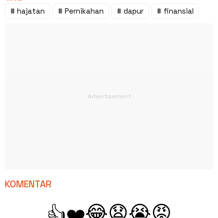
# hajatan
# Pernikahan
# dapur
# finansial
KOMENTAR
😂
😧
😭
😡
👍
❤️