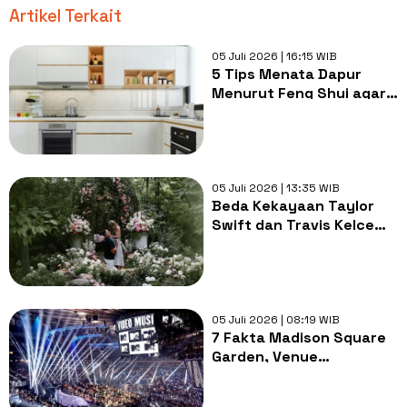
Artikel Terkait
05 Juli 2026 | 16:15 WIB
5 Tips Menata Dapur
Menurut Feng Shui agar
Rezeki Lancar dan Energi
Positif Mengalir
05 Juli 2026 | 13:35 WIB
Beda Kekayaan Taylor
Swift dan Travis Kelce
yang Menikah, Bak Gajah
dan Semut
05 Juli 2026 | 08:19 WIB
7 Fakta Madison Square
Garden, Venue
Pernikahan Taylor Swift
dan Travis Kelce