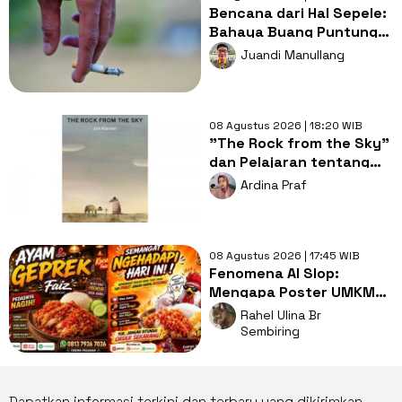
Bencana dari Hal Sepele:
Bahaya Buang Puntung
Rokok Sembarangan di
Juandi Manullang
Musim Kemarau
08 Agustus 2026 | 18:20 WIB
"The Rock from the Sky"
dan Pelajaran tentang
Berani Menghadapi
Ardina Praf
Perubahan
08 Agustus 2026 | 17:45 WIB
Fenomena AI Slop:
Mengapa Poster UMKM
Makin Seragam dan Bikin
Rahel Ulina Br
Kita Bosan?
Sembiring
Dapatkan informasi terkini dan terbaru yang dikirimkan