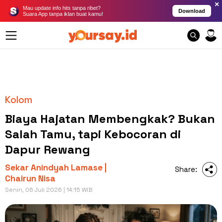
×
Mau update info hits tanpa ribet?
Download
Suara App tanpa iklan buat kamu!
Kolom
Biaya Hajatan Membengkak? Bukan
Salah Tamu, tapi Kebocoran di
Dapur Rewang
Sekar Anindyah Lamase |
Share:
Chairun Nisa
Senin, 06 Juli 2026 | 14:15 WIB