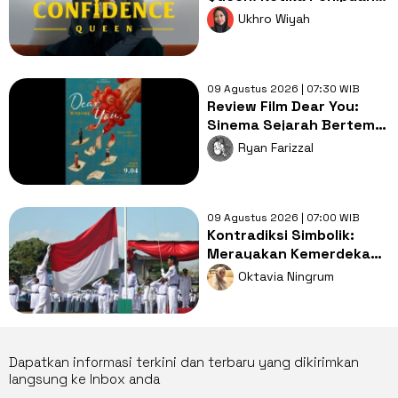
Menjadi Cara Menghukum
Ukhro Wiyah
Penjahat
09 Agustus 2026 | 07:30 WIB
Review Film Dear You:
Sinema Sejarah Bertema
Diaspora yang Luar Biasa
Ryan Farizzal
Indah
09 Agustus 2026 | 07:00 WIB
Kontradiksi Simbolik:
Merayakan Kemerdekaan
dengan Cara yang Masih
Oktavia Ningrum
Feodal
Dapatkan informasi terkini dan terbaru yang dikirimkan
langsung ke Inbox anda