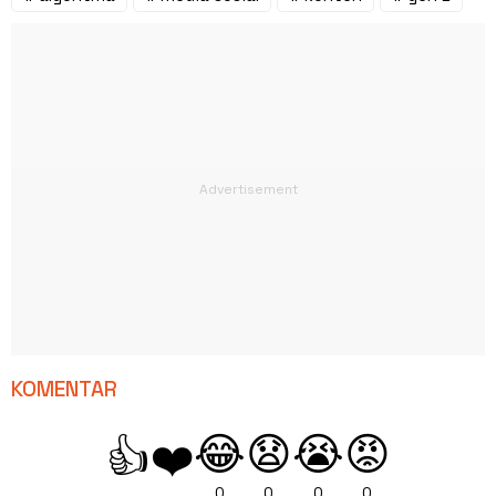
KOMENTAR
😂
😧
😭
😡
👍
❤️
0
0
0
0