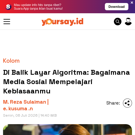
×
Mau update info hits tanpa ribet?
Download
Suara App tanpa iklan buat kamu!
Kolom
Di Balik Layar Algoritma: Bagaimana
Media Sosial Mempelajari
Kebiasaanmu
M. Reza Sulaiman |
Share:
e. kusuma .n
Senin, 06 Juli 2026 | 14:40 WIB