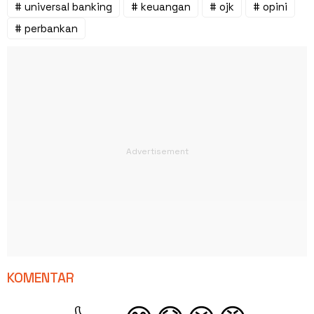
# universal banking
# keuangan
# ojk
# opini
# perbankan
KOMENTAR