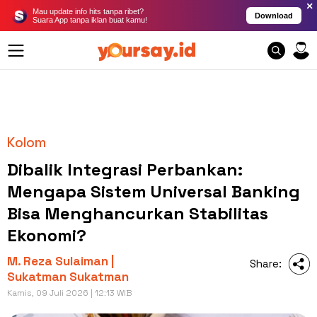
×
Mau update info hits tanpa ribet?
Download
Suara App tanpa iklan buat kamu!
Kolom
Dibalik Integrasi Perbankan:
Mengapa Sistem Universal Banking
Bisa Menghancurkan Stabilitas
Ekonomi?
M. Reza Sulaiman |
Share:
Sukatman Sukatman
Kamis, 09 Juli 2026 | 12:13 WIB