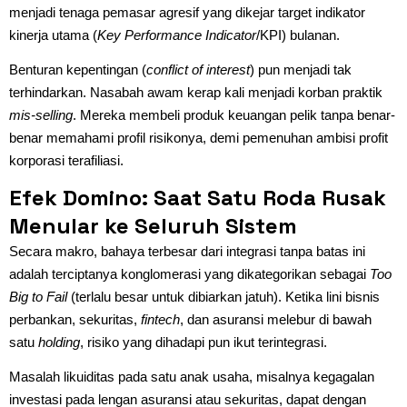
menjadi tenaga pemasar agresif yang dikejar target indikator
kinerja utama (
Key Performance Indicator
/KPI) bulanan.
Benturan kepentingan (
conflict of interest
) pun menjadi tak
terhindarkan. Nasabah awam kerap kali menjadi korban praktik
mis-selling
. Mereka membeli produk keuangan pelik tanpa benar-
benar memahami profil risikonya, demi pemenuhan ambisi profit
korporasi terafiliasi.
Efek Domino: Saat Satu Roda Rusak
Menular ke Seluruh Sistem
Secara makro, bahaya terbesar dari integrasi tanpa batas ini
adalah terciptanya konglomerasi yang dikategorikan sebagai
Too
Big to Fail
(terlalu besar untuk dibiarkan jatuh). Ketika lini bisnis
perbankan, sekuritas,
fintech
, dan asuransi melebur di bawah
satu
holding
, risiko yang dihadapi pun ikut terintegrasi.
Masalah likuiditas pada satu anak usaha, misalnya kegagalan
investasi pada lengan asuransi atau sekuritas, dapat dengan