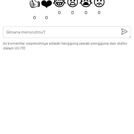
😂
😧
😭
😡
👍
❤️
0
0
0
0
0
0
Isi komentar sepenuhnya adalah tanggung jawab pengguna dan diatur
dalam UU ITE