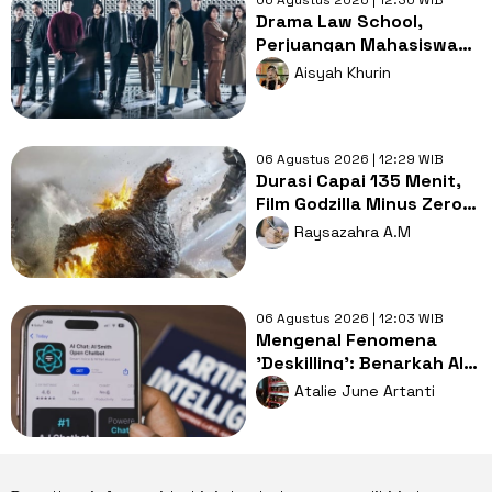
Drama Law School,
Perjuangan Mahasiswa
Hukum Membongkar
Aisyah Khurin
Misteri Pembunuhan
06 Agustus 2026 | 12:29 WIB
Durasi Capai 135 Menit,
Film Godzilla Minus Zero
Pecahkan Rekor
Raysazahra A.M
Franchise
06 Agustus 2026 | 12:03 WIB
Mengenal Fenomena
'Deskilling': Benarkah AI
Perlahan Menurunkan
Atalie June Artanti
Keterampilan Berpikir
Manusia?