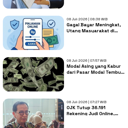
08 Juli 2026 | 08:38 WIB
Gagal Bayar Meningkat,
Utang Masyarakat di
Pinjol Tembus Rp103,73
Triliun
08 Juli 2026 | 07:57 WIB
Modal Asing yang Kabur
dari Pasar Modal Tembus
Rp19,63 Triliun, Apa
Penyebabnya?
08 Juli 2026 | 07:27 WIB
OJK Tutup 36.191
Rekening Judi Online,
Perbankan Diminta
Perketat Pengawasan