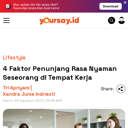
×
Mau update info hits tanpa ribet?
Download
Suara App tanpa iklan buat kamu!
Lifestyle
4 Faktor Penunjang Rasa Nyaman
Seseorang di Tempat Kerja
Tri Apriyani |
Share:
Xandra Junia Indriasti
Senin, 30 Agustus 2021 | 13:05 WIB