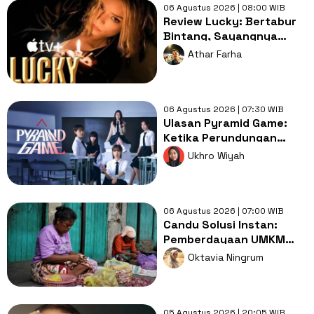
06 Agustus 2026 | 08:00 WIB
Review Lucky: Bertabur
Bintang, Sayangnya
Naskah Terlalu Dangkal
Athar Farha
Dinikmati
06 Agustus 2026 | 07:30 WIB
Ulasan Pyramid Game:
Ketika Perundungan
Menjadi Hal yang
Ukhro Wiyah
Dianggap Wajar
06 Agustus 2026 | 07:00 WIB
Candu Solusi Instan:
Pemberdayaan UMKM
atau Kegagalan Cipta
Oktavia Ningrum
Lapangan Kerja?
05 Agustus 2026 | 20:05 WIB