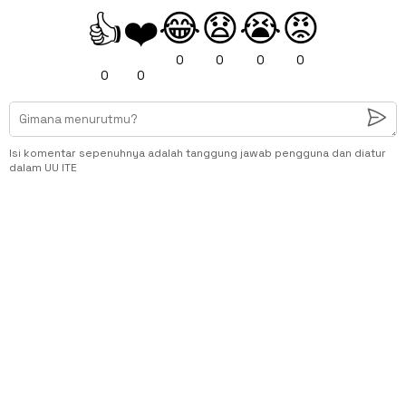
😂
😧
😭
😡
👍
❤️
0
0
0
0
0
0
Isi komentar sepenuhnya adalah tanggung jawab pengguna dan diatur
dalam UU ITE