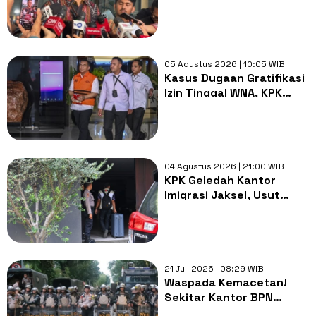
Sita 8.500 Dolar
Singapura Terkait Kasus
Silmy Karim
05 Agustus 2026 | 10:05 WIB
Kasus Dugaan Gratifikasi
Izin Tinggal WNA, KPK
Geledah Kantor Imigrasi
Jakarta Pusat
04 Agustus 2026 | 21:00 WIB
KPK Geledah Kantor
Imigrasi Jaksel, Usut
Kasus Gratifikasi Eks
Wamen Silmy Karim
21 Juli 2026 | 08:29 WIB
Waspada Kemacetan!
Sekitar Kantor BPN
Jakarta Pusat dan