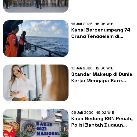
Gambir Bakal Dipadati
Massa
16 Juli 2026 | 16:06 WIB
Kapal Berpenumpang 74
Orang Tenggelam di
Selayar Sulsel, Basarnas
Kerahkan Tim SAR
Gabungan
15 Juli 2026 | 12:30 WIB
Standar Makeup di Dunia
Kerja: Mengapa Bare
Face Dianggap Tidak
Profesional?
09 Juli 2026 | 16:02 WIB
Kaca Gedung BGN Pecah,
Polisi Bantah Dugaan
Peluru Nyasar