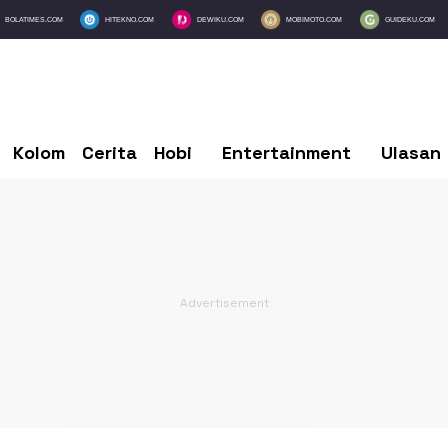
BOLATIMES.COM
HITEKNO.COM
DEWIKU.COM
MOBIMOTO.COM
GUIDEKU.COM
Kolom
Cerita
Hobi
Entertainment
Ulasan