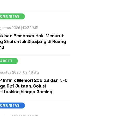
KOMUNITAS
gustus 2026 | 10:32 WIB
ukisan Pembawa Hoki Menurut
g Shui untuk Dipajang di Ruang
mu
GADGET
gustus 2026 | 09:49 WIB
P Infinix Memori 256 GB dan NFC
ga Rp1 Jutaan, Solusi
titasking hingga Gaming
KOMUNITAS