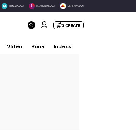
HIMEDIK.COM
IKLANDISINI.COM
SERBADA.COM
Video
Rona
Indeks