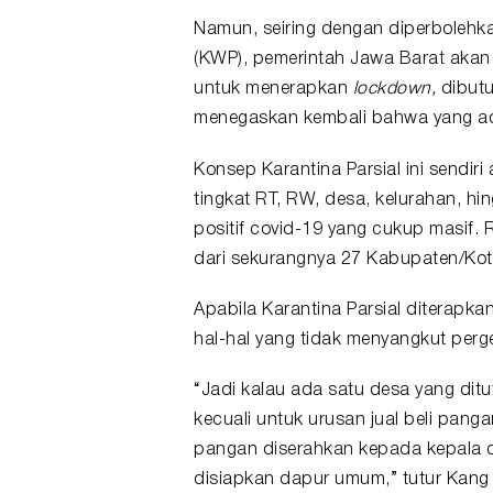
Namun, seiring dengan diperbolehka
(KWP), pemerintah Jawa Barat akan 
untuk menerapkan
lockdown,
dibut
menegaskan kembali bahwa yang ad
Konsep Karantina Parsial ini sendir
tingkat RT, RW, desa, kelurahan, h
positif covid-19 yang cukup masif.
dari sekurangnya 27 Kabupaten/Kot
Apabila Karantina Parsial diterapka
hal-hal yang tidak menyangkut perg
“Jadi kalau ada satu desa yang di
kecuali untuk urusan jual beli pang
pangan diserahkan kepada kepala d
disiapkan dapur umum,” tutur
Kang 