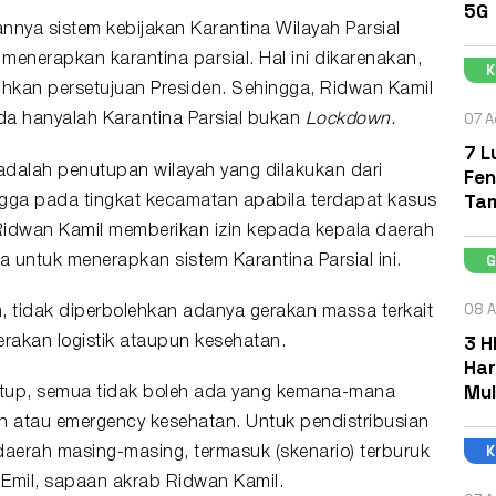
5G
nnya sistem kebijakan Karantina Wilayah Parsial
menerapkan karantina parsial. Hal ini dikarenakan,
uhkan persetujuan Presiden. Sehingga,
Ridwan Kamil
07 A
a hanyalah Karantina Parsial bukan
Lockdown.
7 L
i adalah penutupan wilayah yang dilakukan dari
Fen
Ta
ingga pada tingkat kecamatan apabila terdapat kasus
 Ridwan Kamil memberikan izin kepada kepala daerah
a untuk menerapkan sistem Karantina Parsial ini.
08 A
n, tidak diperbolehkan adanya gerakan massa terkait
3 H
erakan logistik ataupun kesehatan.
Har
Mul
tutup, semua tidak boleh ada yang kemana-mana
an atau emergency kesehatan. Untuk pendistribusian
aerah masing-masing, termasuk (skenario) terburuk
Emil
, sapaan akrab Ridwan Kamil.