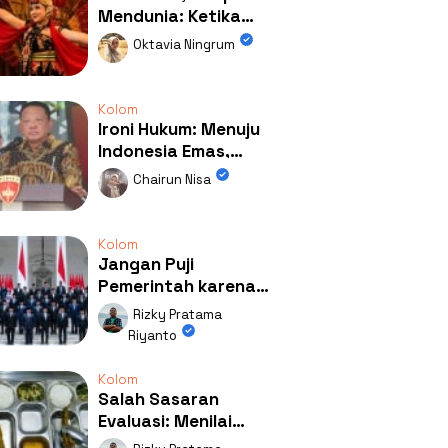
Mendunia: Ketika
Kolaborasi
Oktavia Ningrum
Mengubah Wajah
Kemiren
Kolom
Ironi Hukum: Menuju
Indonesia Emas,
Ternyata Emasnya
Chairun Nisa
Ada di Rumah Febrie!
Kolom
Jangan Puji
Pemerintah karena
Kerja: Mengapa
Rizky Pratama
Publik Begitu Mudah
Riyanto
Terpesona?
Kolom
Salah Sasaran
Evaluasi: Menilai
Program MBG Lewat