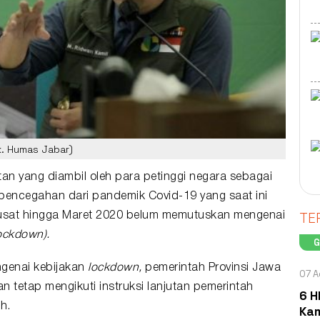
k. Humas Jabar)
n yang diambil oleh para petinggi negara sebagai
pencegahan dari pandemik Covid-19 yang saat ini
TE
pusat hingga Maret 2020 belum memutuskan mengenai
ockdown).
ngenai kebijakan
lockdown,
pemerintah Provinsi Jawa
07 A
tetap mengikuti instruksi lanjutan pemerintah
6 H
h.
Kam