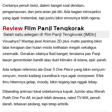
Ceritanya penuh twist, dalem banget soal dendam,
pengampunan, dan pencarian jati diri. Ada bagian introspeksi
yang agak melambat, tapi justru bikin emosinya lebih ngena.
Review
Film Panji Tengkorak
Salah satu adegan di film Panji Tengkorak (IMDb)
Visualnya? Mantap jiwa! Animasi 2D plus matte painting bikin
latar kerajaan dan hutan mistis kelihatan megah sekaligus
sinematik. Gerakan silatnya fluid banget, terutama pas Panji
lawan gerombolan bandit atau duel klimaks di istana,
epic
parah.
Ada selipan referensi ala
Gear 5 One Piece
yang bikin senyum-
senyum, meski kadang soundtrack-nya agak overpower. Efek
ilmu hitamnya gelap, moody, bikin tegang tapi nggak lebay.
Dibanding animasi lokal sebelumnya kayak
Jumbo
atau
Merah
Putih One For All
, ini jauh lebih dewasa, rated TV-MA, penuh
darah, tebasan pedang, tapi tetap artistik.