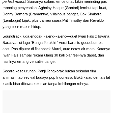
perfect match
! Suaranya dalam, emosional, bikin merinding pas
monolog penyesalan. Aghniny Haque (Gantari) lembut tapi kuat,
Donny Damara (Bramantya) villainous banget, Cok Simbara
(Lembugiri) bijak, plus cameo suara Prit Timothy dan Revaldo
yang bikin makin hidup.
Soundtrack juga enggak kaleng-kaleng—duet Iwan Fals x Isyana
Sarasvati di lagu “Bunga Terakhir” versi baru itu goosebumps
abis. Pas diputar di flashback Murni, auto netes air mata. Katanya
Iwan Fals sampai rekam ulang 30 kali biar feel-nya dapet, dan
hasilnya emang versatile banget.
Secara keseluruhan, Panji Tengkorak bukan sekadar film
animasi, tapi revival budaya pop Indonesia. Bukti kalau cerita silat
klasik bisa dibawa kekinian tanpa kehilangan rohnya.