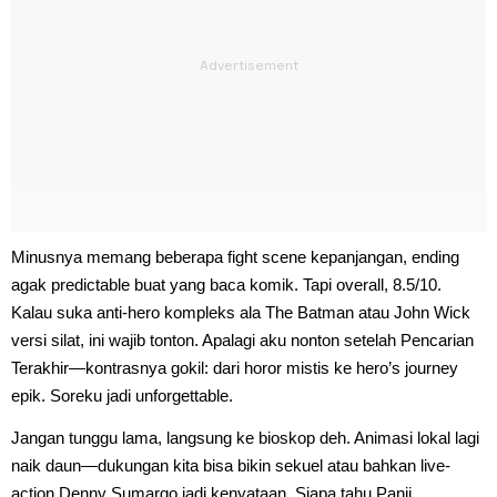
Minusnya memang beberapa fight scene kepanjangan, ending
agak predictable buat yang baca komik. Tapi overall, 8.5/10.
Kalau suka anti-hero kompleks ala The Batman atau John Wick
versi silat, ini wajib tonton. Apalagi aku nonton setelah Pencarian
Terakhir—kontrasnya gokil: dari horor mistis ke hero’s journey
epik. Soreku jadi unforgettable.
Jangan tunggu lama, langsung ke bioskop deh. Animasi lokal lagi
naik daun—dukungan kita bisa bikin sekuel atau bahkan live-
action Denny Sumargo jadi kenyataan. Siapa tahu Panji