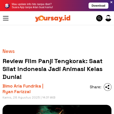
×
Mau update info hits tanpa ribet?
Download
Suara App tanpa iklan buat kamu!
News
Review Film Panji Tengkorak: Saat
Silat Indonesia Jadi Animasi Kelas
Dunia!
Bimo Aria Fundrika |
Share:
Ryan Farizzal
Kamis, 28 Agustus 2025 | 14:31 WIB