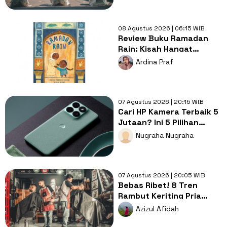
Anak?
08 Agustus 2026 | 06:15 WIB
Review Buku Ramadan
Rain: Kisah Hangat
tentang Doa, Syukur, dan
Ardina Praf
Cinta Keluarga di Balik
Hujan
07 Agustus 2026 | 20:15 WIB
Cari HP Kamera Terbaik 5
Jutaan? Ini 5 Pilihan
dengan Foto Paling Tajam
Nugraha Nugraha
07 Agustus 2026 | 20:05 WIB
Bebas Ribet! 8 Tren
Rambut Keriting Pria
untuk Wajah Kotak yang
Azizul Afidah
Gampang Ditata