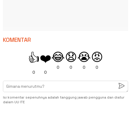
KOMENTAR
😂
😧
😭
😡
👍
❤️
0
0
0
0
0
0
Isi komentar sepenuhnya adalah tanggung jawab pengguna dan diatur
dalam UU ITE