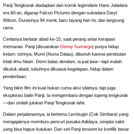
Panji Tengkorak diadaptasi dari komik legendaris Hans Jaladara
era 60-an, digarap Falcon Pictures dengan sutradara Daryl
Wilson. Durasinya 94 menit, baru tayang hari ini, dan langsung
rame.
Ceritanya berlatar abad ke-15, saat perang antar kerajaan
memanas. Panji (disuarakan
Denny Sumargo
) punya hidup
kelam: istrinya, Murni (Nurra Datau), dibunuh karena perebutan
kitab ilmu hitam. Demi balas dendam, ia jual jiwa—tapi malah
dikutuk abadi, tubuhnya dikuasai kegelapan, hidup dalam
penderitaan.
Yang bikin film ini kuat bukan cuma aksi silatnya, tapi juga
eksplorasi batin Panji. Ia mengembara dengan topeng tengkorak
—dari sinilah julukan Panji Tengkorak lahir.
Dalam perjalanannya, ia bertemu Lembugiri (Cok Simbara) yang
mengajaknya memburu pencuri pusaka Adidaya, senjata sakti
yang bisa hapus kutukan. Dari sini Panji terseret ke konflik besar