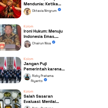
Mendunia: Ketika
Kolaborasi
Oktavia Ningrum
Mengubah Wajah
Kemiren
Kolom
Ironi Hukum: Menuju
Indonesia Emas,
Ternyata Emasnya
Chairun Nisa
Ada di Rumah Febrie!
Kolom
Jangan Puji
Pemerintah karena
Kerja: Mengapa
Rizky Pratama
Publik Begitu Mudah
Riyanto
Terpesona?
Kolom
Salah Sasaran
Evaluasi: Menilai
Program MBG Lewat