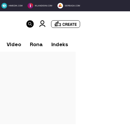
HIMEDIK.COM
IKLANDISINI.COM
SERBADA.COM
Video
Rona
Indeks