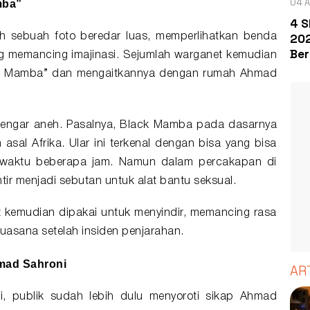
04 A
mba”
4 S
202
ah sebuah foto beredar luas, memperlihatkan benda
Ber
g memancing imajinasi. Sejumlah warganet kemudian
ck Mamba” dan mengaitkannya dengan rumah Ahmad
erdengar aneh. Pasalnya, Black Mamba pada dasarnya
asal Afrika. Ular ini terkenal dengan bisa yang bisa
waktu beberapa jam. Namun dalam percakapan di
lintir menjadi sebutan untuk alat bantu seksual.
ut kemudian dipakai untuk menyindir, memancing rasa
suasana setelah insiden penjarahan.
mad Sahroni
AR
, publik sudah lebih dulu menyoroti sikap Ahmad