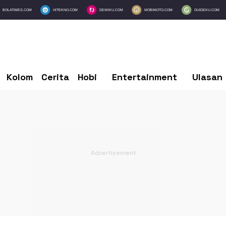
BOLATIMES.COM
HITEKNO.COM
DEWIKU.COM
MOBIMOTO.COM
GUIDEKU.COM
Kolom
Cerita
Hobi
Entertainment
Ulasan