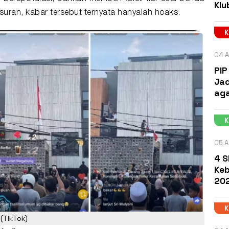
Klu
suran, kabar tersebut ternyata hanyalah hoaks.
04 A
PIP
Jad
aga
05 A
4 S
Keb
202
(TIkTok)