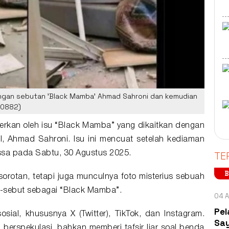
engan sebutan 'Black Mamba' Ahmad Sahroni dan kemudian
90882)
egerkan oleh isu “Black Mamba” yang dikaitkan dengan
, Ahmad Sahroni. Isu ini mencuat setelah kediaman
TE
assa pada Sabtu, 30 Agustus 2025.
B
orotan, tetapi juga munculnya foto misterius sebuah
-sebut sebagai “Black Mamba”.
04 A
Pel
sosial, khususnya X (Twitter), TikTok, dan Instagram.
Say
berspekulasi, bahkan memberi tafsir liar soal benda