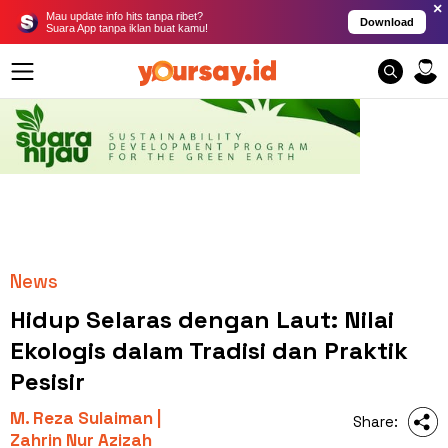
×
Mau update info hits tanpa ribet?
Download
Suara App tanpa iklan buat kamu!
News
Hidup Selaras dengan Laut: Nilai
Ekologis dalam Tradisi dan Praktik
Pesisir
M. Reza Sulaiman |
Share:
Zahrin Nur Azizah