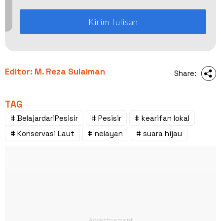
Kirim Tulisan
Editor: M. Reza Sulaiman
Share:
TAG
# BelajardariPesisir
# Pesisir
# kearifan lokal
# Konservasi Laut
# nelayan
# suara hijau