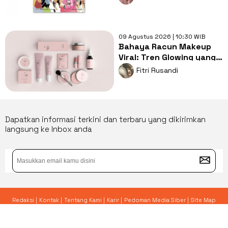
09 Agustus 2026 | 10:30 WIB
Bahaya Racun Makeup
Viral: Tren Glowing yang
Merusak Kulit Wajah
Fitri Rusandi
Dapatkan informasi terkini dan terbaru yang dikirimkan
langsung ke Inbox anda
Redaksi |
Kontak |
Tentang Kami |
Karir |
Pedoman Media Siber |
Site Map
© 2026 Yoursay.id - All Rights Reserved.