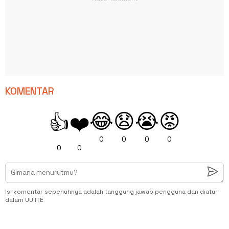
KOMENTAR
😂
😧
😭
😡
👍
❤️
0
0
0
0
0
0
Isi komentar sepenuhnya adalah tanggung jawab pengguna dan diatur
dalam UU ITE