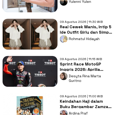
Tahan Lama
Yulenni Yulen
09 Agustus 2026 | 11:30 WIB
Real Cewek Manis, Intip 5
Ide Outfit Girly dan Simpel
ala Chae SooBin!
Rohmatul Hidayah
09 Agustus 2026 | 11:15 WIB
Sprint Race MotoGP
Inggris 2026: Aprilia
Tampil Dominan, Ducati
Desyta Rina Marta
Kesulitan
Guritno
09 Agustus 2026 | 11:00 WIB
Keindahan Haji dalam
Buku Bergambar Zamzam
for Everyone
Ardina Praf