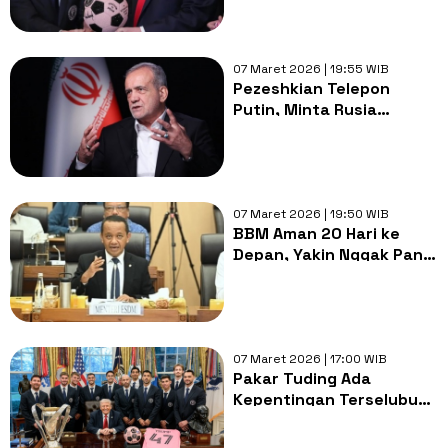
Inter Miami ke Tong
Sampah
07 Maret 2026 | 19:55 WIB
Pezeshkian Telepon
Putin, Minta Rusia
Mendukung Hak-hak Sah
Rakyat Iran
07 Maret 2026 | 19:50 WIB
BBM Aman 20 Hari ke
Depan, Yakin Nggak Panik
saat Mudik Nanti?
07 Maret 2026 | 17:00 WIB
Pakar Tuding Ada
Kepentingan Terselubung
dari Lionel Messi Usai
Bertemu Trump, Apa Itu?