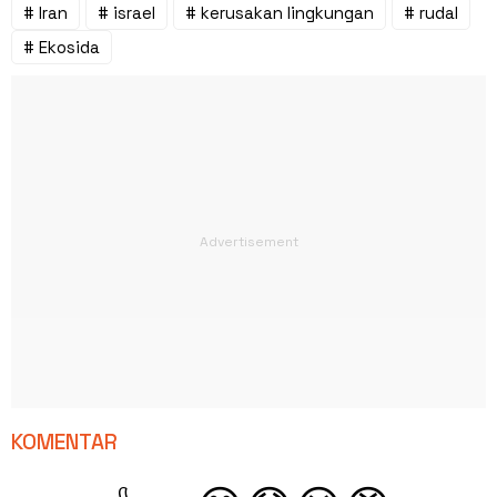
# Iran
# israel
# kerusakan lingkungan
# rudal
# Ekosida
KOMENTAR