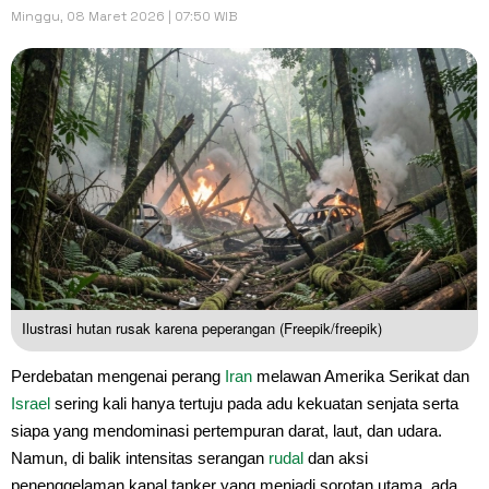
Minggu, 08 Maret 2026 | 07:50 WIB
Ilustrasi hutan rusak karena peperangan (Freepik/freepik)
Perdebatan mengenai perang
Iran
melawan Amerika Serikat dan
Israel
sering kali hanya tertuju pada adu kekuatan senjata serta
siapa yang mendominasi pertempuran darat, laut, dan udara.
Namun, di balik intensitas serangan
rudal
dan aksi
penenggelaman kapal tanker yang menjadi sorotan utama, ada