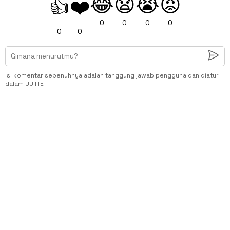
😂
😧
😭
😡
👍
❤️
0
0
0
0
0
0
Isi komentar sepenuhnya adalah tanggung jawab pengguna dan diatur
dalam UU ITE