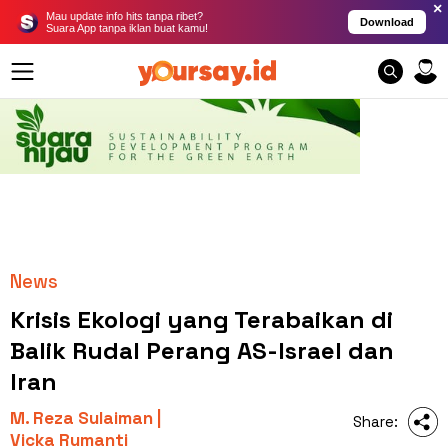
×
Mau update info hits tanpa ribet?
Download
Suara App tanpa iklan buat kamu!
News
Krisis Ekologi yang Terabaikan di
Balik Rudal Perang AS-Israel dan
Iran
M. Reza Sulaiman |
Share:
Vicka Rumanti