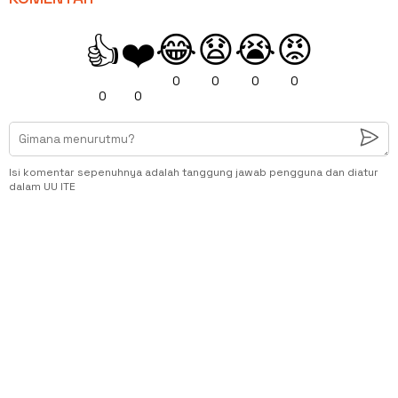
😂
😧
😭
😡
👍
❤️
0
0
0
0
0
0
Isi komentar sepenuhnya adalah tanggung jawab pengguna dan diatur
dalam UU ITE