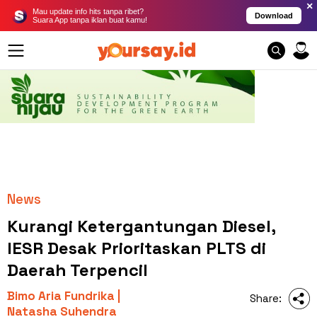
×
Mau update info hits tanpa ribet?
Download
Suara App tanpa iklan buat kamu!
News
Kurangi Ketergantungan Diesel,
IESR Desak Prioritaskan PLTS di
Daerah Terpencil
Bimo Aria Fundrika |
Share:
Natasha Suhendra