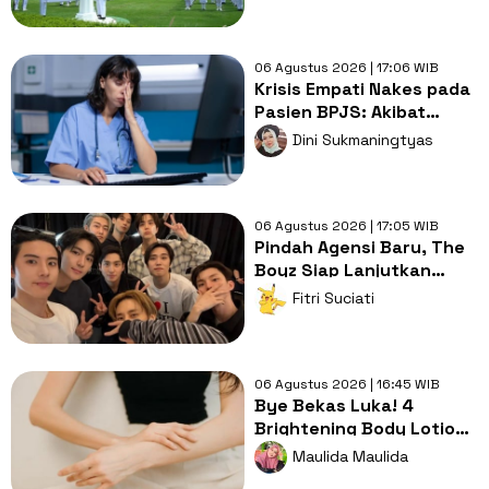
06 Agustus 2026 | 17:06 WIB
Krisis Empati Nakes pada
Pasien BPJS: Akibat
'Burnout' atau
Dini Sukmaningtyas
Bobroknya Sistem
Kesehatan?
06 Agustus 2026 | 17:05 WIB
Pindah Agensi Baru, The
Boyz Siap Lanjutkan
Aktivitas Grup dengan 9
Fitri Suciati
Member
06 Agustus 2026 | 16:45 WIB
Bye Bekas Luka! 4
Brightening Body Lotion
Ini Bikin Kulit Cerah dan
Maulida Maulida
Lembap