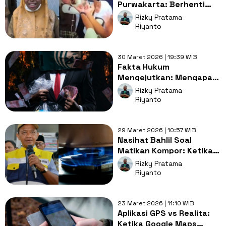
Purwakarta: Berhenti
Menggeneralisasi Adab
Rizky Pratama
Siswa karena Ulah Oknum
Riyanto
30 Maret 2026 | 19:39 WIB
Fakta Hukum
Mengejutkan: Mengapa
Menteri Korupsi,
Rizky Pratama
Presiden Tetap 'Kebal
Riyanto
Hukum'?
29 Maret 2026 | 10:57 WIB
Nasihat Bahlil Soal
Matikan Kompor: Ketika
Urusan Dapur Naik Kelas
Rizky Pratama
Jadi Isu Energi Nasional
Riyanto
23 Maret 2026 | 11:10 WIB
Aplikasi GPS vs Realita:
Ketika Google Maps