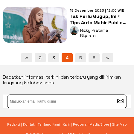
18 Desember 2025 | 12:00 WIB
Tak Perlu Gugup, Ini 4
Tips Auto Mahir Public
Speaking Ala Azkiya
Rizky Pratama
Haliza
Riyanto
«
2
3
4
5
6
»
Dapatkan informasi terkini dan terbaru yang dikirimkan
langsung ke Inbox anda
Redaksi |
Kontak |
Tentang Kami |
Karir |
Pedoman Media Siber |
Site Map