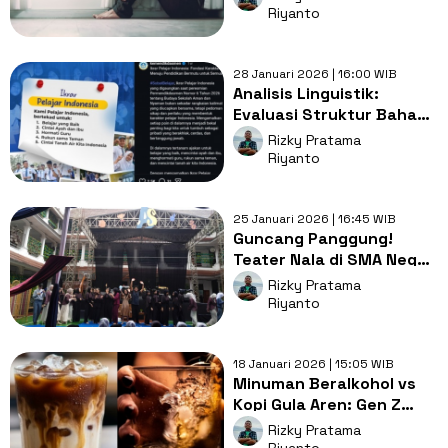
Pemerintah
Riyanto
28 Januari 2026 | 16:00 WIB
Analisis Linguistik:
Evaluasi Struktur Bahasa
Ikrar Pelajar Indonesia
Rizky Pratama
Riyanto
25 Januari 2026 | 16:45 WIB
Guncang Panggung!
Teater Nala di SMA Negeri
1 Purwakarta Tuai
Rizky Pratama
Apresiasi
Riyanto
18 Januari 2026 | 15:05 WIB
Minuman Beralkohol vs
Kopi Gula Aren: Gen Z
Lawan Emisi Bikin Industri
Rizky Pratama
Miras Gigit Jari