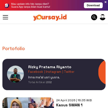
×
Mau update info hits tanpa ribet?
Download
Suara App tanpa iklan buat kamu!
Portofolio
Rizky Pratama Riyanto
Facebook
| Instagram
| Twitter
Inna ma'al usri yusra.
Total Artikel
202
24 April 2026 | 16:35 WIB
Kasus SMAN 1