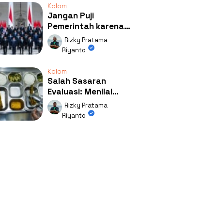
Kolom
Jangan Puji
Pemerintah karena
Kerja: Mengapa
Rizky Pratama
Publik Begitu Mudah
Riyanto
Terpesona?
Kolom
Salah Sasaran
Evaluasi: Menilai
Program MBG Lewat
Rizky Pratama
Respons Anak Itu
Riyanto
Absurd