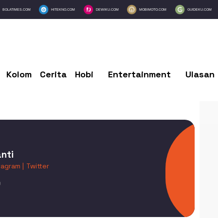
BOLATIMES.COM
HITEKNO.COM
DEWIKU.COM
MOBIMOTO.COM
GUIDEKU.COM
Kolom
Cerita
Hobi
Entertainment
Ulasan
nti
tagram |
Twitter
9