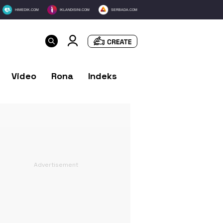
HIMEDIK.COM
IKLANDISINI.COM
SERBADA.COM
Video
Rona
Indeks