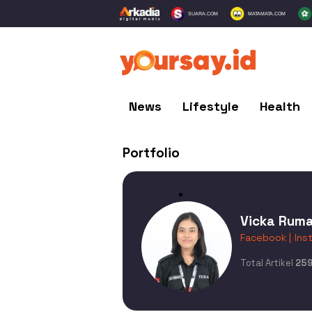
SUARA.COM
MATAMATA.COM
News
Lifestyle
Health
Portfolio
Vicka Ruma
Facebook |
Ins
Total Artikel
25