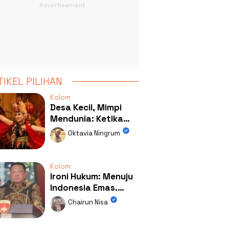
TIKEL PILIHAN
Kolom
Desa Kecil, Mimpi
Mendunia: Ketika
Kolaborasi
Oktavia Ningrum
Mengubah Wajah
Kemiren
Kolom
Ironi Hukum: Menuju
Indonesia Emas,
Ternyata Emasnya
Chairun Nisa
Ada di Rumah Febrie!