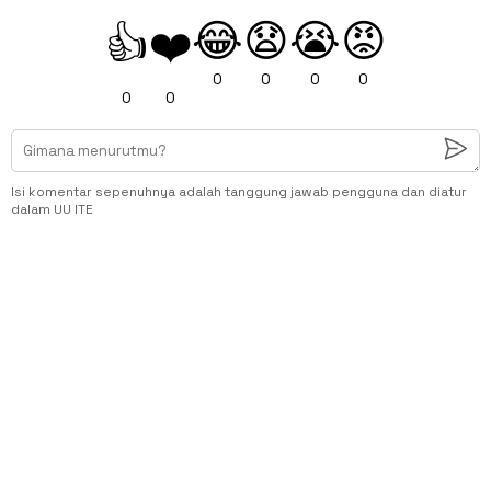
😂
😧
😭
😡
👍
❤️
0
0
0
0
0
0
Isi komentar sepenuhnya adalah tanggung jawab pengguna dan diatur
dalam UU ITE