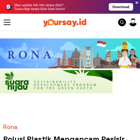
×
Mau update info hits tanpa ribet?
Download
Suara App tanpa iklan buat kamu!
Rona
Polusi Plastik Mengancam Pesisir,