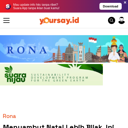
×
Mau update info hits tanpa ribet?
Download
Suara App tanpa iklan buat kamu!
Rona
Menyambut Natal Lebih Bijak, Ini