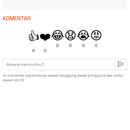
KOMENTAR
😂
😧
😭
😡
👍
❤️
0
0
0
0
0
0
Isi komentar sepenuhnya adalah tanggung jawab pengguna dan diatur
dalam UU ITE