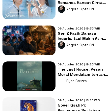
Romansa Hangat Cinta
Pertama, Luka dan
Angelia Cipta RN
Impian
09 Agustus 2026 | 19:35 WIB
Gen Z Fasih Bahasa
Inggris, tapi Makin Asing
dengan Bahasa Ibu,
Angelia Cipta RN
Mengapa?
09 Agustus 2026 | 19:25 WIB
The Last House: Pesan
Moral Mendalam tentang
Hubungan Manusia dan
Ryan Farizzal
Alam
09 Agustus 2026 | 18:45 WIB
Novel Kisah Pi:
Perjuangan Bertahan