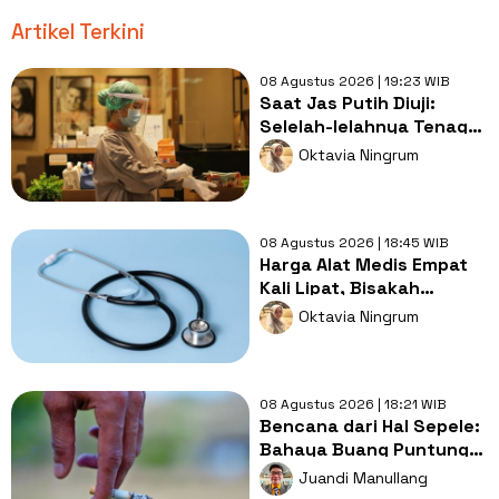
Artikel Terkini
08 Agustus 2026 | 19:23 WIB
Saat Jas Putih Diuji:
Selelah-lelahnya Tenaga
Kesehatan, Tetap Lebih
Oktavia Ningrum
Melelahkan Jadi Pasien
08 Agustus 2026 | 18:45 WIB
Harga Alat Medis Empat
Kali Lipat, Bisakah
Layanan Kesehatan
Oktavia Ningrum
Tetap Murah?
08 Agustus 2026 | 18:21 WIB
Bencana dari Hal Sepele:
Bahaya Buang Puntung
Rokok Sembarangan di
Juandi Manullang
Musim Kemarau