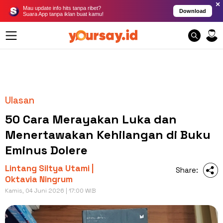
×
Mau update info hits tanpa ribet?
Download
Suara App tanpa iklan buat kamu!
Ulasan
50 Cara Merayakan Luka dan
Menertawakan Kehilangan di Buku
Eminus Dolere
Lintang Siltya Utami |
Share:
Oktavia Ningrum
Kamis, 04 Juni 2026 | 17:00 WIB