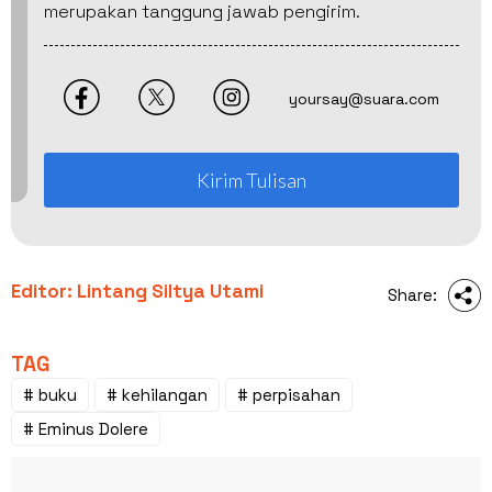
merupakan tanggung jawab pengirim.
yoursay@suara.com
Kirim Tulisan
Editor: Lintang Siltya Utami
Share:
TAG
# buku
# kehilangan
# perpisahan
# Eminus Dolere