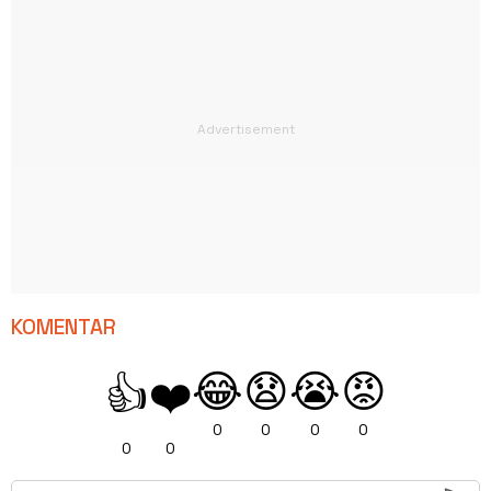
KOMENTAR
😂
😧
😭
😡
👍
❤️
0
0
0
0
0
0