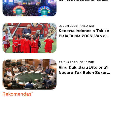
Bundaran HI
27 Juni 2026 | 17:30 WIB
Kecewa Indonesia Tak ke
Piala Dunia 2026, Van der
Sar Kagum Suporter MU
Cilik Tanah Air
27 Juni 2026 | 18:15 WIB
Viral Dulu Baru Ditolong?
Negara Tak Boleh Bekerja
Berdasarkan Algoritma
Rekomendasi