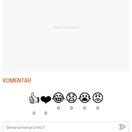
KOMENTAR
😂
😧
😭
😡
👍
❤️
0
0
0
0
0
0