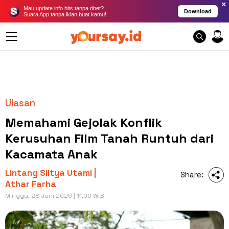
×
Mau update info hits tanpa ribet?
Download
Suara App tanpa iklan buat kamu!
Ulasan
Memahami Gejolak Konflik
Kerusuhan Film Tanah Runtuh dari
Kacamata Anak
Lintang Siltya Utami |
Share:
Athar Farha
Minggu, 28 Juni 2026 | 11:00 WIB