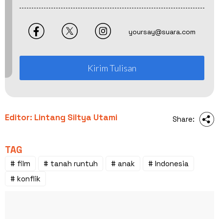
yoursay@suara.com
Kirim Tulisan
Editor: Lintang Siltya Utami
Share:
TAG
# film
# tanah runtuh
# anak
# Indonesia
# konflik