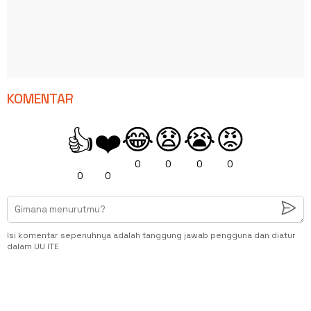
KOMENTAR
😂
😧
😭
😡
👍
❤️
0
0
0
0
0
0
Isi komentar sepenuhnya adalah tanggung jawab pengguna dan diatur
dalam UU ITE