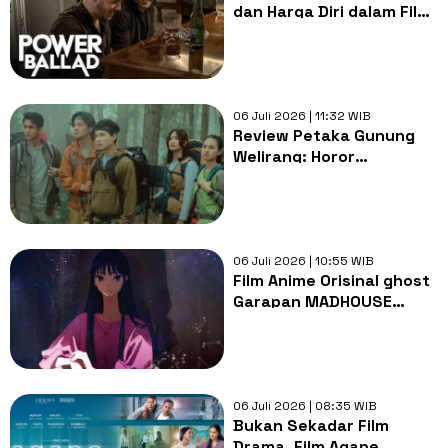
dan Harga Diri dalam Film
Power Ballad
06 Juli 2026 | 11:32 WIB
Review Petaka Gunung
Welirang: Horor
Pendakian Masih Menarik
atau Sekadar Formula
Usang?
06 Juli 2026 | 10:55 WIB
Film Anime Orisinal ghost
Garapan MADHOUSE
Ungkap Judul Resmi,
Tayang 2027
06 Juli 2026 | 08:35 WIB
Bukan Sekadar Film
Drama, Film Agape