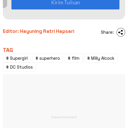
Kirim Tulisan
Editor: Hayuning Ratri Hapsari
Share:
TAG
# Supergirl
# superhero
# film
# Milly Alcock
# DC Studios