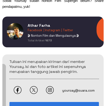
Sobat Yoursay sudah nonton Film Supergirl belum? Share
pendapatmu, yuk!
Athar Farha
Facebook
| Instagram
| Twitter
🎬 Nonton Film dan Mengulasnya 🎬
Total Artikel
1673
Tulisan ini merupakan kiriman dari member
Yoursay. Isi dan foto artikel ini sepenuhnya
merupakan tanggung jawab pengirim.
yoursay@suara.com