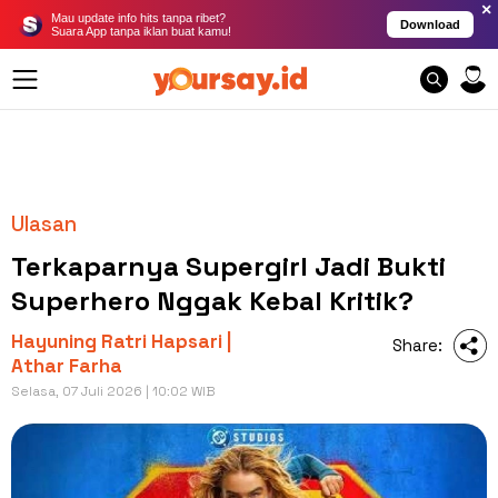
×
Mau update info hits tanpa ribet?
Download
Suara App tanpa iklan buat kamu!
Ulasan
Terkaparnya Supergirl Jadi Bukti
Superhero Nggak Kebal Kritik?
Hayuning Ratri Hapsari |
Share:
Athar Farha
Selasa, 07 Juli 2026 | 10:02 WIB