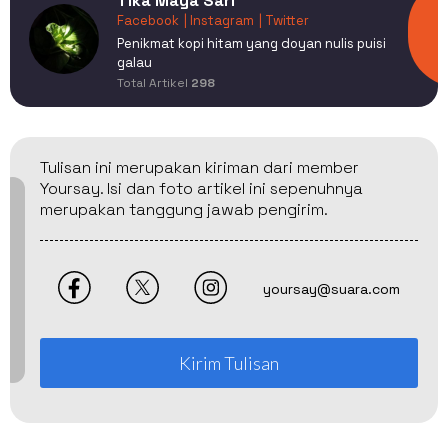
Tika Maya Sari
Facebook
| Instagram
| Twitter
Penikmat kopi hitam yang doyan nulis puisi
galau
Total Artikel
298
Tulisan ini merupakan kiriman dari member
Yoursay. Isi dan foto artikel ini sepenuhnya
merupakan tanggung jawab pengirim.
yoursay@suara.com
Kirim Tulisan