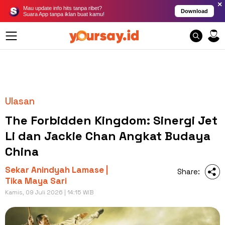
×
Mau update info hits tanpa ribet?
Download
Suara App tanpa iklan buat kamu!
Ulasan
The Forbidden Kingdom: Sinergi Jet
Li dan Jackie Chan Angkat Budaya
China
Sekar Anindyah Lamase |
Share:
Tika Maya Sari
Kamis, 09 Juli 2026 | 14:15 WIB