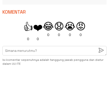
KOMENTAR
😂
😧
😭
😡
👍
❤️
0
0
0
0
0
0
Isi komentar sepenuhnya adalah tanggung jawab pengguna dan diatur
dalam UU ITE