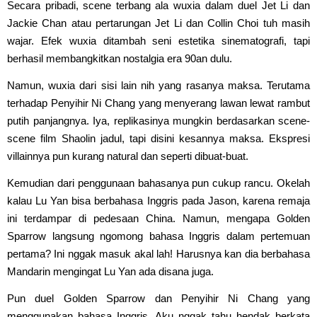
Secara pribadi, scene terbang ala wuxia dalam duel Jet Li dan
Jackie Chan atau pertarungan Jet Li dan Collin Choi tuh masih
wajar. Efek wuxia ditambah seni estetika sinematografi, tapi
berhasil membangkitkan nostalgia era 90an dulu.
Namun, wuxia dari sisi lain nih yang rasanya maksa. Terutama
terhadap Penyihir Ni Chang yang menyerang lawan lewat rambut
putih panjangnya. Iya, replikasinya mungkin berdasarkan scene-
scene film Shaolin jadul, tapi disini kesannya maksa. Ekspresi
villainnya pun kurang natural dan seperti dibuat-buat.
Kemudian dari penggunaan bahasanya pun cukup rancu. Okelah
kalau Lu Yan bisa berbahasa Inggris pada Jason, karena remaja
ini terdampar di pedesaan China. Namun, mengapa Golden
Sparrow langsung ngomong bahasa Inggris dalam pertemuan
pertama? Ini nggak masuk akal lah! Harusnya kan dia berbahasa
Mandarin mengingat Lu Yan ada disana juga.
Pun duel Golden Sparrow dan Penyihir Ni Chang yang
menggunakan bahasa Inggris. Aku nggak tahu hendak berkata