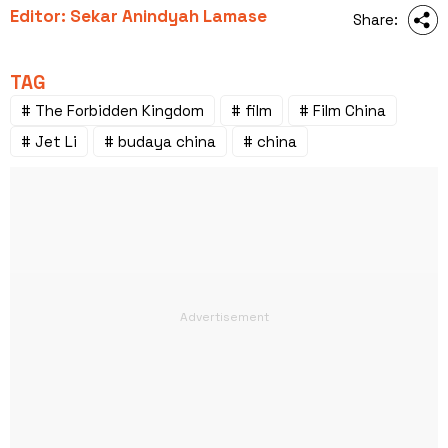
Editor: Sekar Anindyah Lamase
Share:
TAG
# The Forbidden Kingdom
# film
# Film China
# Jet Li
# budaya china
# china