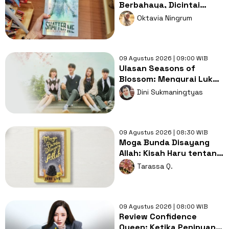
Berbahaya, Dicintai
sebab Berbeda: Juliette
Oktavia Ningrum
dalam Shatter Me
09 Agustus 2026 | 09:00 WIB
Ulasan Seasons of
Blossom: Mengurai Luka,
Duka, dan Tekanan Masa
Dini Sukmaningtyas
Remaja
09 Agustus 2026 | 08:30 WIB
Moga Bunda Disayang
Allah: Kisah Haru tentang
Kasih Sayang dan
Tarassa Q.
Perjuangan
09 Agustus 2026 | 08:00 WIB
Review Confidence
Queen: Ketika Penipuan