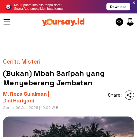
×
Mau update info hits tanpa ribet?
Download
Suara App tanpa iklan buat kamu!
Cerita Misteri
(Bukan) Mbah Saripah yang
Menyeberang Jembatan
M. Reza Sulaiman |
Share:
Dini Hariyani
Senin, 06 Juli 2026 | 12:02 WIB