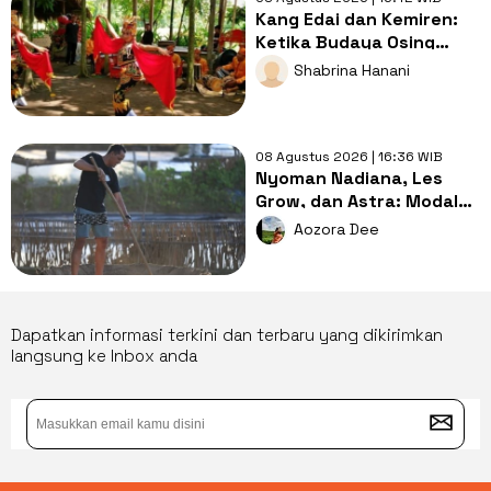
Kang Edai dan Kemiren:
Ketika Budaya Osing
Menjadi Jalan Menuju
Shabrina Hanani
Kesejahteraan Desa
08 Agustus 2026 | 16:36 WIB
Nyoman Nadiana, Les
Grow, dan Astra: Modal
Lokal VS Pendampingan
Aozora Dee
Tepat
Dapatkan informasi terkini dan terbaru yang dikirimkan
langsung ke Inbox anda