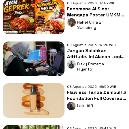
08 Agustus 2026 | 17:45 WIB
Fenomena AI Slop:
Mengapa Poster UMKM
Makin Seragam dan Bikin
Rahel Ulina Br
Kita Bosan?
Sembiring
08 Agustus 2026 | 17:20 WIB
Jangan Salahkan
Attitude! Ini Alasan Logis
Kenapa Gen Z Susah Cari
Rizky Pratama
Kerja
Riyanto
08 Agustus 2026 | 16:50 WIB
Flawless Tanpa Dempul! 3
Foundation Full Coverage
Buat Tutupi Bekas
Laily Alfi
Jerawat
08 Agustus 2026 | 16:42 WIB