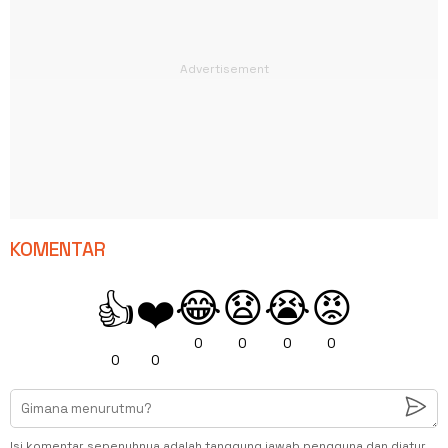
KOMENTAR
😂
😧
😭
😡
👍
❤️
0
0
0
0
0
0
Isi komentar sepenuhnya adalah tanggung jawab pengguna dan diatur