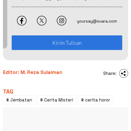
yoursay@suara.com
Kirim Tulisan
Editor: M. Reza Sulaiman
Share:
TAG
# Jembatan
# Cerita Misteri
# cerita horor